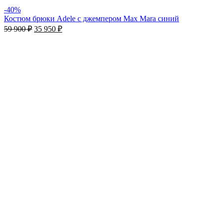
-40%
Костюм брюки Adele с джемпером Max Mara синий
59 900
₽
35 950
₽