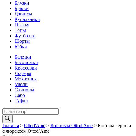
Блузки
Брюки
Джинсы
Купальники
Платья
Топы
Футболки
Шорты
Юбки
Балетки
Босоножки
Кроссовки
Лоферы
Мокасины
Мюли
Слипоны
Сабо
Туфли
Поиск
товаров
Главная
>
Ottod'Ame
>
Костюмы Ottod'Ame
>
Костюм черный
с люрексом Ottod’Ame