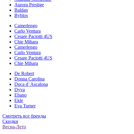
Aurora Prestige
Baldan
Byblos
Camerlengo
Carlo Ventura
Cesare Paciotti 4US
Chie Mihara
Camerlengo
Carlo Ventura
Cesare Paciotti 4US
Chie Mihara
De Robert
Donna Carolina
Duca d’ Ascalona
Dyva
Ebano
Ekle
Eva Turner
Смотреть все бренды
Скидки
Весна-Лето