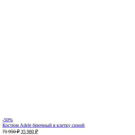
-50%
Костюм Adele брючный в клетку синий
71 950
₽
35 980
₽