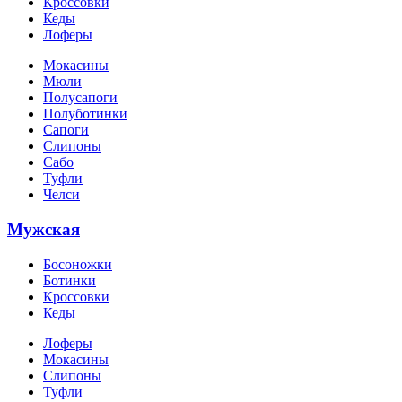
Кроссовки
Кеды
Лоферы
Мокасины
Мюли
Полусапоги
Полуботинки
Сапоги
Слипоны
Сабо
Туфли
Челси
Мужская
Босоножки
Ботинки
Кроссовки
Кеды
Лоферы
Мокасины
Слипоны
Туфли