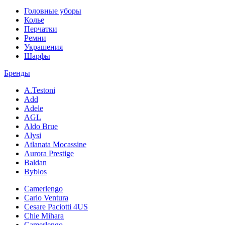
Головные уборы
Колье
Перчатки
Ремни
Украшения
Шарфы
Бренды
A.Testoni
Add
Adele
AGL
Aldo Brue
Alysi
Atlanata Mocassine
Aurora Prestige
Baldan
Byblos
Camerlengo
Carlo Ventura
Cesare Paciotti 4US
Chie Mihara
Camerlengo