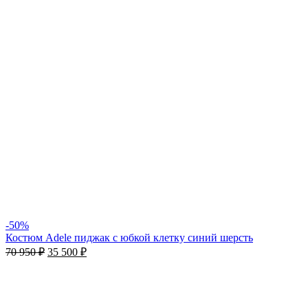
-50%
Костюм Adele пиджак с юбкой клетку синий шерсть
70 950
₽
35 500
₽