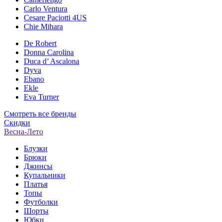
Carlo Ventura
Cesare Paciotti 4US
Chie Mihara
De Robert
Donna Carolina
Duca d’ Ascalona
Dyva
Ebano
Ekle
Eva Turner
Смотреть все бренды
Скидки
Весна-Лето
Блузки
Брюки
Джинсы
Купальники
Платья
Топы
Футболки
Шорты
Юбки