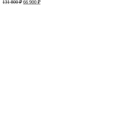
131 800
₽
66 900
₽