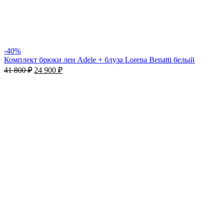
-40%
Комплект брюки лен Adele + блуза Lorena Benatti белый
41 800
₽
24 900
₽