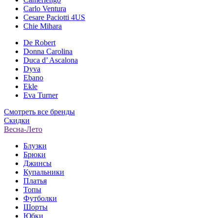
Carlo Ventura
Cesare Paciotti 4US
Chie Mihara
De Robert
Donna Carolina
Duca d’ Ascalona
Dyva
Ebano
Ekle
Eva Turner
Смотреть все бренды
Скидки
Весна-Лето
Блузки
Брюки
Джинсы
Купальники
Платья
Топы
Футболки
Шорты
Юбки