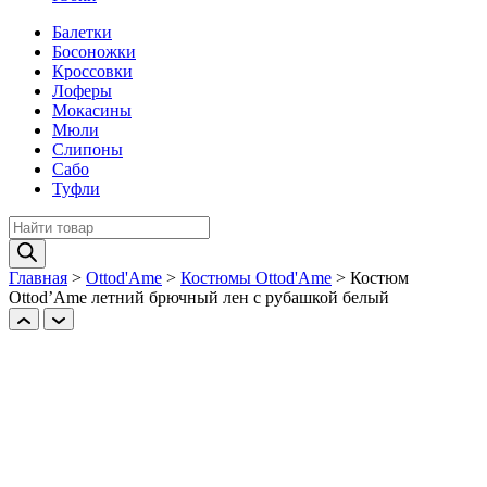
Балетки
Босоножки
Кроссовки
Лоферы
Мокасины
Мюли
Слипоны
Сабо
Туфли
Поиск
товаров
Главная
>
Ottod'Ame
>
Костюмы Ottod'Ame
>
Костюм
Ottod’Ame летний брючный лен с рубашкой белый