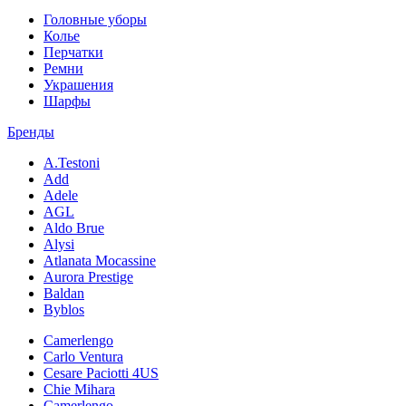
Головные уборы
Колье
Перчатки
Ремни
Украшения
Шарфы
Бренды
A.Testoni
Add
Adele
AGL
Aldo Brue
Alysi
Atlanata Mocassine
Aurora Prestige
Baldan
Byblos
Camerlengo
Carlo Ventura
Cesare Paciotti 4US
Chie Mihara
Camerlengo