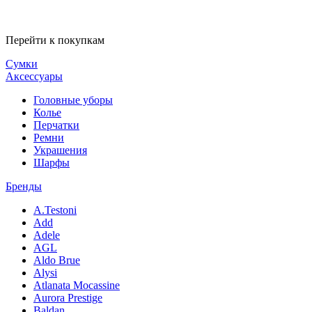
Перейти к покупкам
Сумки
Аксессуары
Головные уборы
Колье
Перчатки
Ремни
Украшения
Шарфы
Бренды
A.Testoni
Add
Adele
AGL
Aldo Brue
Alysi
Atlanata Mocassine
Aurora Prestige
Baldan