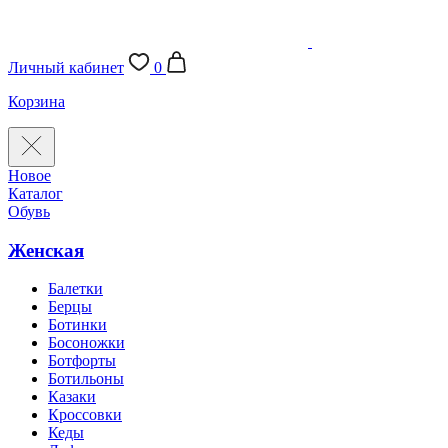
Личный кабинет
0
Корзина
Новое
Каталог
Обувь
Женская
Балетки
Берцы
Ботинки
Босоножки
Ботфорты
Ботильоны
Казаки
Кроссовки
Кеды