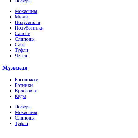
Лоферы
Мокасины
Мюли
Полусапоги
Полуботинки
Сапоги
Слипоны
Сабо
Туфли
Челси
Мужская
Босоножки
Ботинки
Кроссовки
Кеды
Лоферы
Мокасины
Слипоны
Туфли