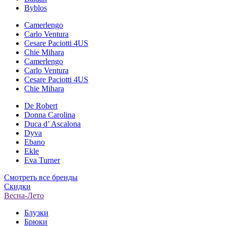
Byblos
Camerlengo
Carlo Ventura
Cesare Paciotti 4US
Chie Mihara
Camerlengo
Carlo Ventura
Cesare Paciotti 4US
Chie Mihara
De Robert
Donna Carolina
Duca d’ Ascalona
Dyva
Ebano
Ekle
Eva Turner
Смотреть все бренды
Скидки
Весна-Лето
Блузки
Брюки