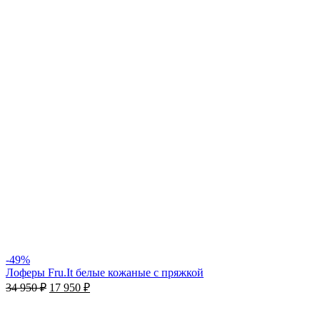
-49%
Лоферы Fru.It белые кожаные с пряжкой
34 950
₽
17 950
₽