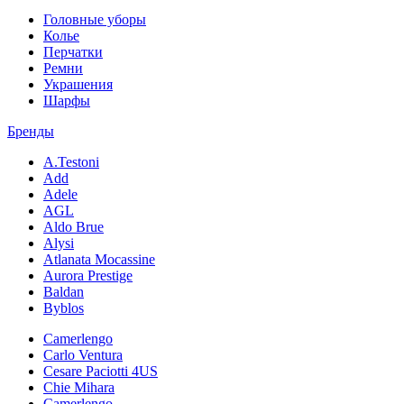
Головные уборы
Колье
Перчатки
Ремни
Украшения
Шарфы
Бренды
A.Testoni
Add
Adele
AGL
Aldo Brue
Alysi
Atlanata Mocassine
Aurora Prestige
Baldan
Byblos
Camerlengo
Carlo Ventura
Cesare Paciotti 4US
Chie Mihara
Camerlengo