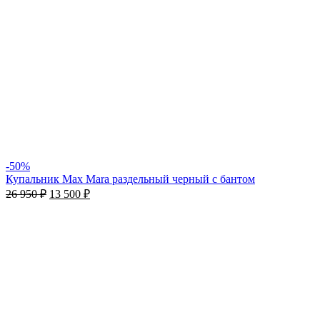
-50%
Купальник Max Mara раздельный черный с бантом
26 950
₽
13 500
₽