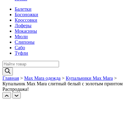
Балетки
Босоножки
Кроссовки
Лоферы
Мокасины
Мюли
Слипоны
Сабо
Туфли
Поиск
товаров
Главная
>
Max Mara одежда
>
Купальники Max Mara
>
Купальник Max Mara слитный белый с золотым принтом
Распродажа!