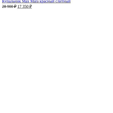
Купальник Max Mara красный cлитный
28 900
₽
17 350
₽