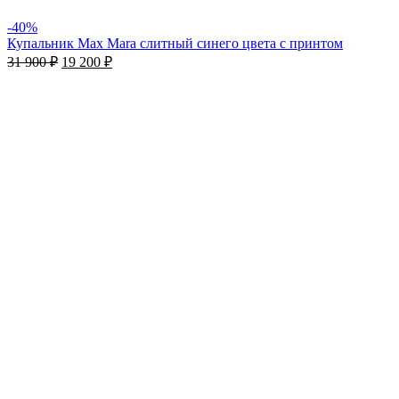
-40%
Купальник Max Mara слитный синего цвета с принтом
31 900
₽
19 200
₽