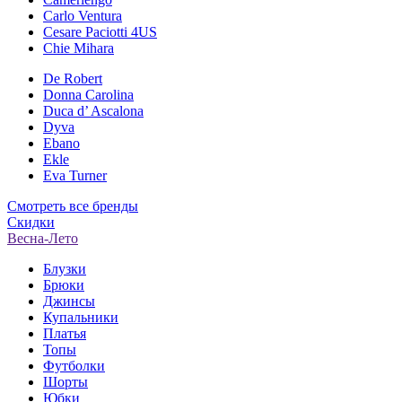
Carlo Ventura
Cesare Paciotti 4US
Chie Mihara
De Robert
Donna Carolina
Duca d’ Ascalona
Dyva
Ebano
Ekle
Eva Turner
Смотреть все бренды
Скидки
Весна-Лето
Блузки
Брюки
Джинсы
Купальники
Платья
Топы
Футболки
Шорты
Юбки