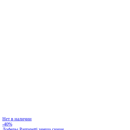
Нет в наличии
-40%
Лоферы Pantanetti замша синие