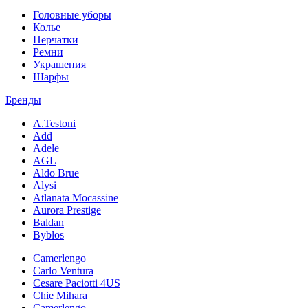
Головные уборы
Колье
Перчатки
Ремни
Украшения
Шарфы
Бренды
A.Testoni
Add
Adele
AGL
Aldo Brue
Alysi
Atlanata Mocassine
Aurora Prestige
Baldan
Byblos
Camerlengo
Carlo Ventura
Cesare Paciotti 4US
Chie Mihara
Camerlengo