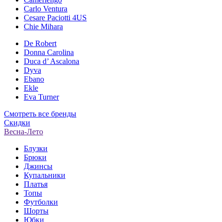
Carlo Ventura
Cesare Paciotti 4US
Chie Mihara
De Robert
Donna Carolina
Duca d’ Ascalona
Dyva
Ebano
Ekle
Eva Turner
Смотреть все бренды
Скидки
Весна-Лето
Блузки
Брюки
Джинсы
Купальники
Платья
Топы
Футболки
Шорты
Юбки