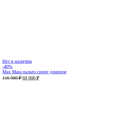
Нет в наличии
-40%
Max Mara пальто синее длинное
116 900
₽
69 900
₽