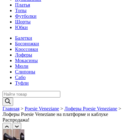
Платья
Топы
Футболки
Шорты
Юбки
Балетки
Босоножки
Кроссовки
Лоферы
Мокасины
Мюли
Слипоны
Сабо
Туфли
Поиск
товаров
Главная
>
Poesie Veneziane
>
Лоферы Poesie Veneziane
>
Лоферы Poesie Veneziane на платформе и каблуке
Распродажа!