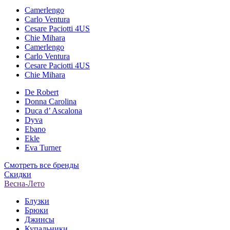
Camerlengo
Carlo Ventura
Cesare Paciotti 4US
Chie Mihara
Camerlengo
Carlo Ventura
Cesare Paciotti 4US
Chie Mihara
De Robert
Donna Carolina
Duca d’ Ascalona
Dyva
Ebano
Ekle
Eva Turner
Смотреть все бренды
Скидки
Весна-Лето
Блузки
Брюки
Джинсы
Купальники