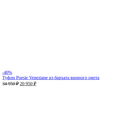
-40%
Туфли Poesie Veneziane из бархата винного цвета
34 950
₽
20 950
₽