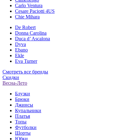
Carlo Ventura
Cesare Paciotti 4US
Chie Mihara
De Robert
Donna Carolina
Duca d’ Ascalona
Dyva
Ebano
Ekle
Eva Turner
Смотреть все бренды
Скидки
Весна-Лето
Блузки
Брюки
Джинсы
Купальники
Платья
Топы
Футболки
Шорты
Юбки