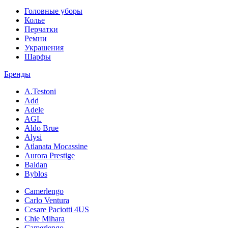
Головные уборы
Колье
Перчатки
Ремни
Украшения
Шарфы
Бренды
A.Testoni
Add
Adele
AGL
Aldo Brue
Alysi
Atlanata Mocassine
Aurora Prestige
Baldan
Byblos
Camerlengo
Carlo Ventura
Cesare Paciotti 4US
Chie Mihara
Camerlengo