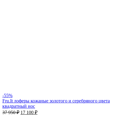
-55%
Fru.It лоферы кожаные золотого и серебряного цвета
квадратный нос
37 950
₽
17 100
₽