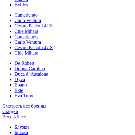
Byblos
Camerlengo
Carlo Ventura
Cesare Paciotti 4US
Chie Mihara
Camerlengo
Carlo Ventura
Cesare Paciotti 4US
Chie Mihara
De Robert
Donna Carolina
Duca d’ Ascalona
Dyva
Ebano
Ekle
Eva Turner
Смотреть все бренды
Скидки
Весна-Лето
Блузки
Брюки