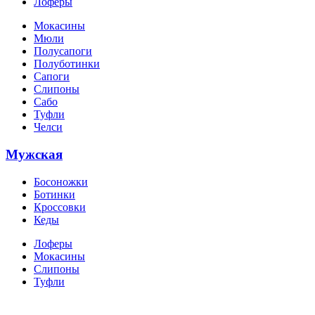
Лоферы
Мокасины
Мюли
Полусапоги
Полуботинки
Сапоги
Слипоны
Сабо
Туфли
Челси
Мужская
Босоножки
Ботинки
Кроссовки
Кеды
Лоферы
Мокасины
Слипоны
Туфли