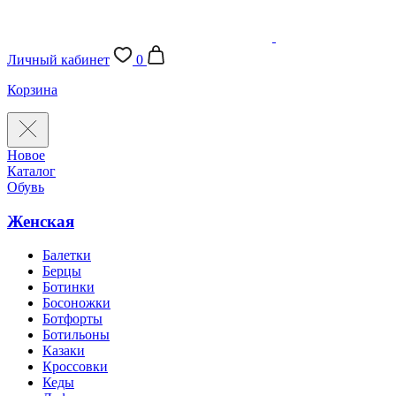
Личный кабинет
0
Корзина
Новое
Каталог
Обувь
Женская
Балетки
Берцы
Ботинки
Босоножки
Ботфорты
Ботильоны
Казаки
Кроссовки
Кеды