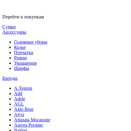
Перейти к покупкам
Сумки
Аксессуары
Головные уборы
Колье
Перчатки
Ремни
Украшения
Шарфы
Бренды
A.Testoni
Add
Adele
AGL
Aldo Brue
Alysi
Atlanata Mocassine
Aurora Prestige
Baldan