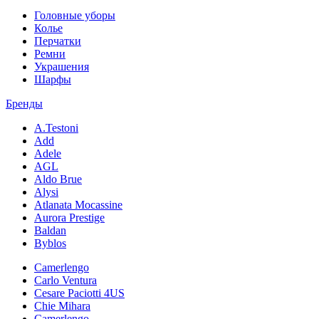
Головные уборы
Колье
Перчатки
Ремни
Украшения
Шарфы
Бренды
A.Testoni
Add
Adele
AGL
Aldo Brue
Alysi
Atlanata Mocassine
Aurora Prestige
Baldan
Byblos
Camerlengo
Carlo Ventura
Cesare Paciotti 4US
Chie Mihara
Camerlengo