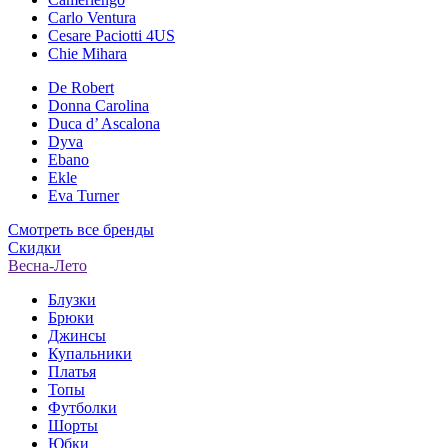
Carlo Ventura
Cesare Paciotti 4US
Chie Mihara
De Robert
Donna Carolina
Duca d’ Ascalona
Dyva
Ebano
Ekle
Eva Turner
Смотреть все бренды
Скидки
Весна-Лето
Блузки
Брюки
Джинсы
Купальники
Платья
Топы
Футболки
Шорты
Юбки