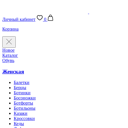
Личный кабинет
0
Корзина
Новое
Каталог
Обувь
Женская
Балетки
Берцы
Ботинки
Босоножки
Ботфорты
Ботильоны
Казаки
Кроссовки
Кеды