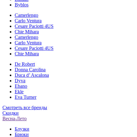
Byblos
Camerlengo
Carlo Ventura
Cesare Paciotti 4US
Chie Mihara
Camerlengo
Carlo Ventura
Cesare Paciotti 4US
Chie Mihara
De Robert
Donna Carolina
Duca d’ Ascalona
Dyva
Ebano
Ekle
Eva Turner
Смотреть все бренды
Скидки
Весна-Лето
Блузки
Брюки