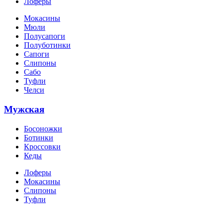
Лоферы
Мокасины
Мюли
Полусапоги
Полуботинки
Сапоги
Слипоны
Сабо
Туфли
Челси
Мужская
Босоножки
Ботинки
Кроссовки
Кеды
Лоферы
Мокасины
Слипоны
Туфли