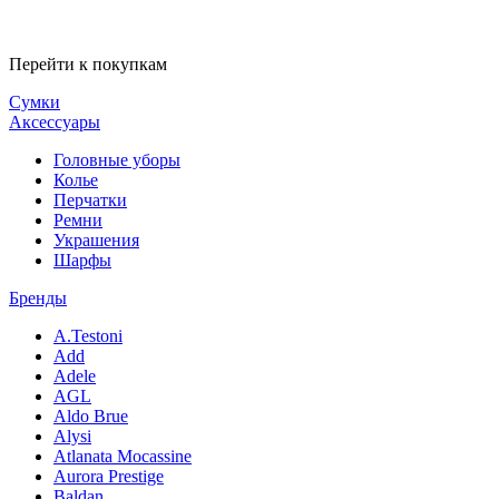
Перейти к покупкам
Сумки
Аксессуары
Головные уборы
Колье
Перчатки
Ремни
Украшения
Шарфы
Бренды
A.Testoni
Add
Adele
AGL
Aldo Brue
Alysi
Atlanata Mocassine
Aurora Prestige
Baldan