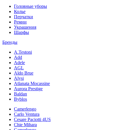
Головные уборы
Колье
Перчатки
Ремни
Украшения
Шарфы
Бренды
A.Testoni
Add
Adele
AGL
Aldo Brue
Alysi
Atlanata Mocassine
Aurora Prestige
Baldan
Byblos
Camerlengo
Carlo Ventura
Cesare Paciotti 4US
Chie Mihara
Camerlengo