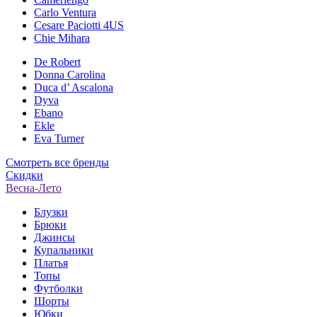
Carlo Ventura
Cesare Paciotti 4US
Chie Mihara
De Robert
Donna Carolina
Duca d’ Ascalona
Dyva
Ebano
Ekle
Eva Turner
Смотреть все бренды
Скидки
Весна-Лето
Блузки
Брюки
Джинсы
Купальники
Платья
Топы
Футболки
Шорты
Юбки