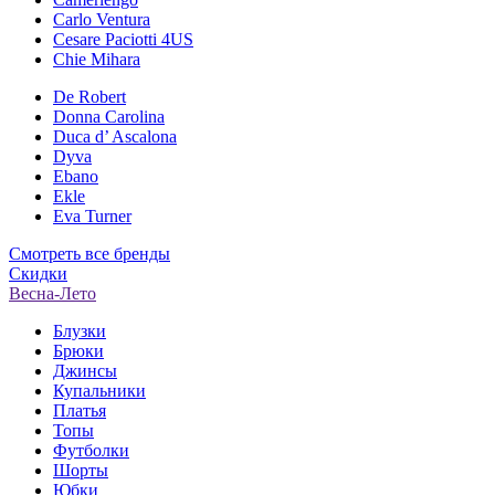
Carlo Ventura
Cesare Paciotti 4US
Chie Mihara
De Robert
Donna Carolina
Duca d’ Ascalona
Dyva
Ebano
Ekle
Eva Turner
Смотреть все бренды
Скидки
Весна-Лето
Блузки
Брюки
Джинсы
Купальники
Платья
Топы
Футболки
Шорты
Юбки