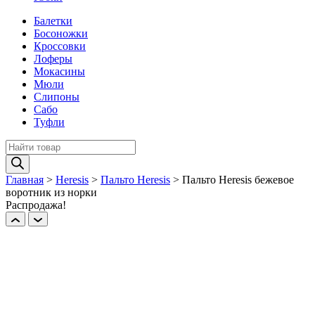
Балетки
Босоножки
Кроссовки
Лоферы
Мокасины
Мюли
Слипоны
Сабо
Туфли
Поиск
товаров
Главная
>
Heresis
>
Пальто Heresis
>
Пальто Heresis бежевое
воротник из норки
Распродажа!