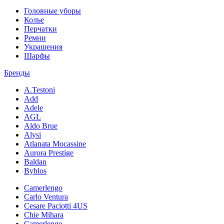
Головные уборы
Колье
Перчатки
Ремни
Украшения
Шарфы
Бренды
A.Testoni
Add
Adele
AGL
Aldo Brue
Alysi
Atlanata Mocassine
Aurora Prestige
Baldan
Byblos
Camerlengo
Carlo Ventura
Cesare Paciotti 4US
Chie Mihara
Camerlengo