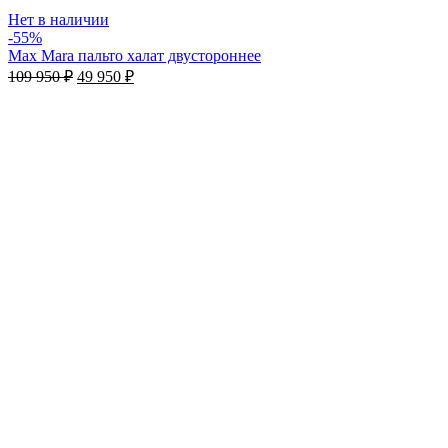
Нет в наличии
-55%
Max Mara пальто халат двустороннее
109 950
₽
49 950
₽