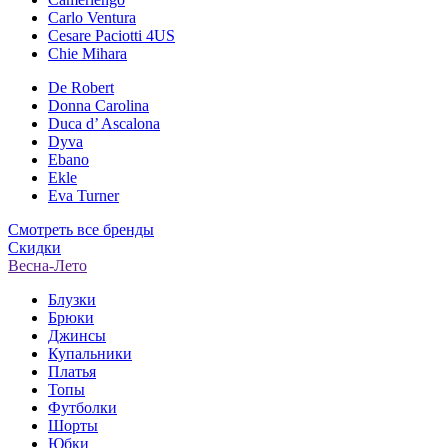
Carlo Ventura
Cesare Paciotti 4US
Chie Mihara
De Robert
Donna Carolina
Duca d’ Ascalona
Dyva
Ebano
Ekle
Eva Turner
Смотреть все бренды
Скидки
Весна-Лето
Блузки
Брюки
Джинсы
Купальники
Платья
Топы
Футболки
Шорты
Юбки