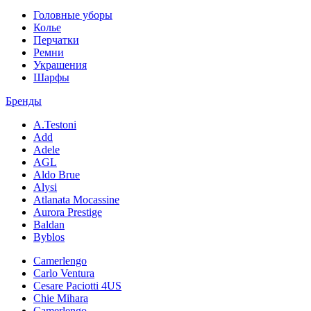
Головные уборы
Колье
Перчатки
Ремни
Украшения
Шарфы
Бренды
A.Testoni
Add
Adele
AGL
Aldo Brue
Alysi
Atlanata Mocassine
Aurora Prestige
Baldan
Byblos
Camerlengo
Carlo Ventura
Cesare Paciotti 4US
Chie Mihara
Camerlengo