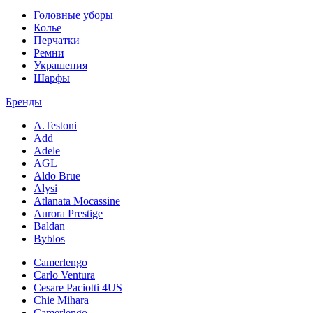
Головные уборы
Колье
Перчатки
Ремни
Украшения
Шарфы
Бренды
A.Testoni
Add
Adele
AGL
Aldo Brue
Alysi
Atlanata Mocassine
Aurora Prestige
Baldan
Byblos
Camerlengo
Carlo Ventura
Cesare Paciotti 4US
Chie Mihara
Camerlengo