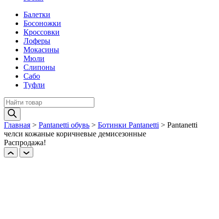
Балетки
Босоножки
Кроссовки
Лоферы
Мокасины
Мюли
Слипоны
Сабо
Туфли
Поиск
товаров
Главная
>
Pantanetti обувь
>
Ботинки Pantanetti
>
Pantanetti
челси кожаные коричневые демисезонные
Распродажа!