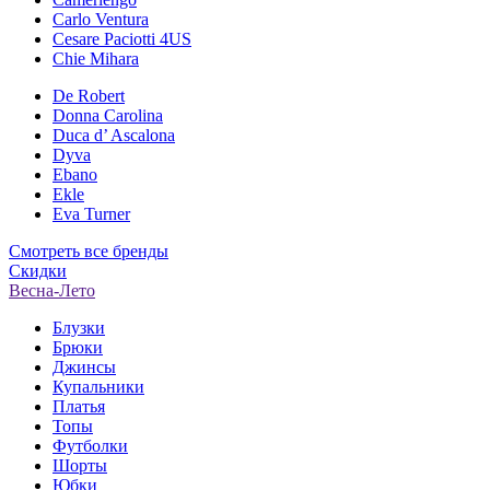
Carlo Ventura
Cesare Paciotti 4US
Chie Mihara
De Robert
Donna Carolina
Duca d’ Ascalona
Dyva
Ebano
Ekle
Eva Turner
Смотреть все бренды
Скидки
Весна-Лето
Блузки
Брюки
Джинсы
Купальники
Платья
Топы
Футболки
Шорты
Юбки