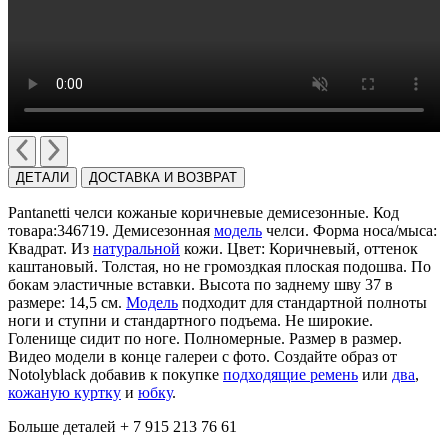
ДЕТАЛИ
ДОСТАВКА И ВОЗВРАТ
Pantanetti челси кожаные коричневые демисезонные. Код
товара:346719. Демисезонная
модель
челси. Форма носа/мыса:
Квадрат. Из
натуральной
кожи. Цвет: Коричневый, оттенок
каштановый. Толстая, но не громоздкая плоская подошва. По
бокам эластичные вставки. Высота по заднему шву 37 в
размере: 14,5 см.
Модель
подходит для стандартной полноты
ноги и ступни и стандартного подъема. Не широкие.
Голенище сидит по ноге. Полномерные. Размер в размер.
Видео модели в конце галереи с фото. Создайте образ от
Notolyblack добавив к покупке
подходящие ремень
или
два
,
кожаную куртку
и
юбку
.
Больше деталей + 7 915 213 76 61