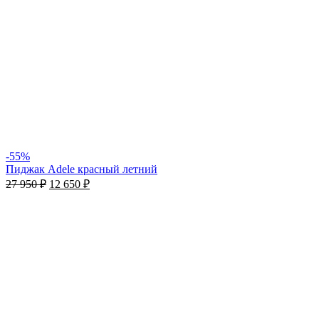
-55%
Пиджак Adele красный летний
27 950
₽
12 650
₽