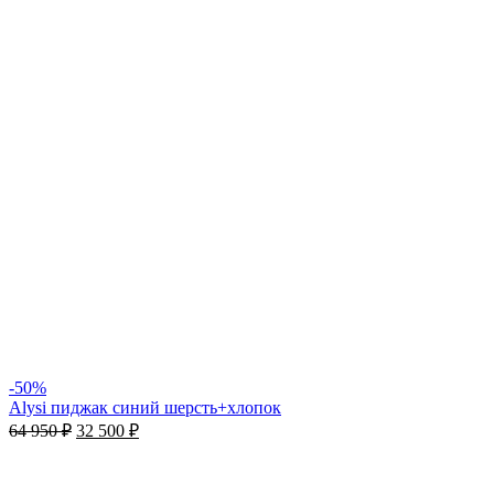
-50%
Alysi пиджак cиний шерсть+хлопок
64 950
₽
32 500
₽