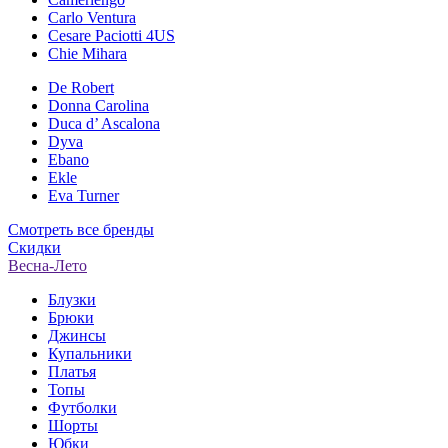
Carlo Ventura
Cesare Paciotti 4US
Chie Mihara
De Robert
Donna Carolina
Duca d’ Ascalona
Dyva
Ebano
Ekle
Eva Turner
Смотреть все бренды
Скидки
Весна-Лето
Блузки
Брюки
Джинсы
Купальники
Платья
Топы
Футболки
Шорты
Юбки