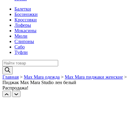
Балетки
Босоножки
Кроссовки
Лоферы
Мокасины
Мюли
Слипоны
Сабо
Туфли
Поиск
товаров
Главная
>
Max Mara одежда
>
Max Mara пиджаки женские
>
Пиджак Max Mara Studio лен белый
Распродажа!