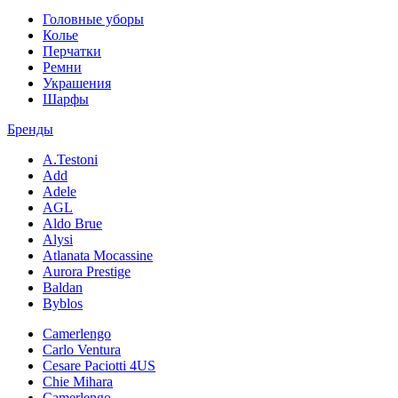
Головные уборы
Колье
Перчатки
Ремни
Украшения
Шарфы
Бренды
A.Testoni
Add
Adele
AGL
Aldo Brue
Alysi
Atlanata Mocassine
Aurora Prestige
Baldan
Byblos
Camerlengo
Carlo Ventura
Cesare Paciotti 4US
Chie Mihara
Camerlengo