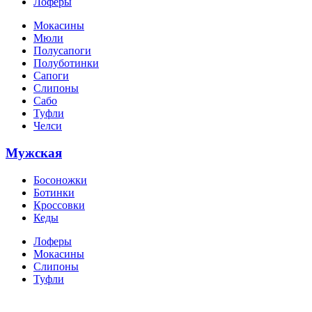
Лоферы
Мокасины
Мюли
Полусапоги
Полуботинки
Сапоги
Слипоны
Сабо
Туфли
Челси
Мужская
Босоножки
Ботинки
Кроссовки
Кеды
Лоферы
Мокасины
Слипоны
Туфли