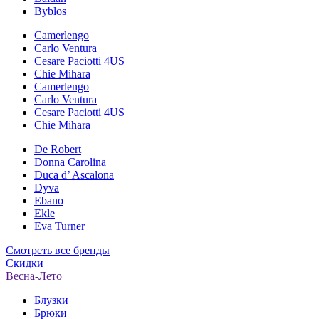
Byblos
Camerlengo
Carlo Ventura
Cesare Paciotti 4US
Chie Mihara
Camerlengo
Carlo Ventura
Cesare Paciotti 4US
Chie Mihara
De Robert
Donna Carolina
Duca d’ Ascalona
Dyva
Ebano
Ekle
Eva Turner
Смотреть все бренды
Скидки
Весна-Лето
Блузки
Брюки