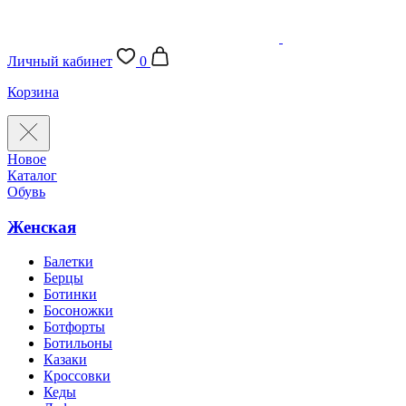
Личный кабинет
0
Корзина
Новое
Каталог
Обувь
Женская
Балетки
Берцы
Ботинки
Босоножки
Ботфорты
Ботильоны
Казаки
Кроссовки
Кеды