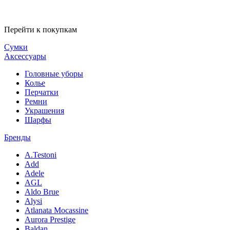
Перейти к покупкам
Сумки
Аксессуары
Головные уборы
Колье
Перчатки
Ремни
Украшения
Шарфы
Бренды
A.Testoni
Add
Adele
AGL
Aldo Brue
Alysi
Atlanata Mocassine
Aurora Prestige
Baldan