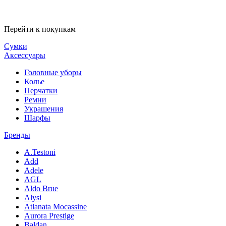
Перейти к покупкам
Сумки
Аксессуары
Головные уборы
Колье
Перчатки
Ремни
Украшения
Шарфы
Бренды
A.Testoni
Add
Adele
AGL
Aldo Brue
Alysi
Atlanata Mocassine
Aurora Prestige
Baldan