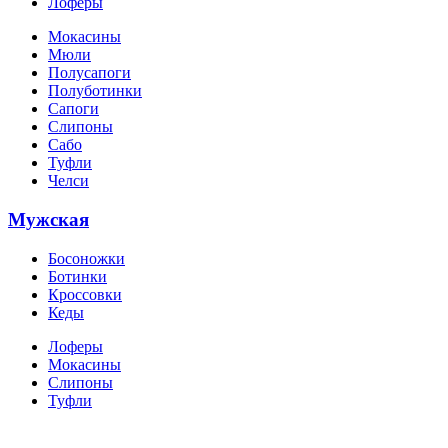
Лоферы
Мокасины
Мюли
Полусапоги
Полуботинки
Сапоги
Слипоны
Сабо
Туфли
Челси
Мужская
Босоножки
Ботинки
Кроссовки
Кеды
Лоферы
Мокасины
Слипоны
Туфли