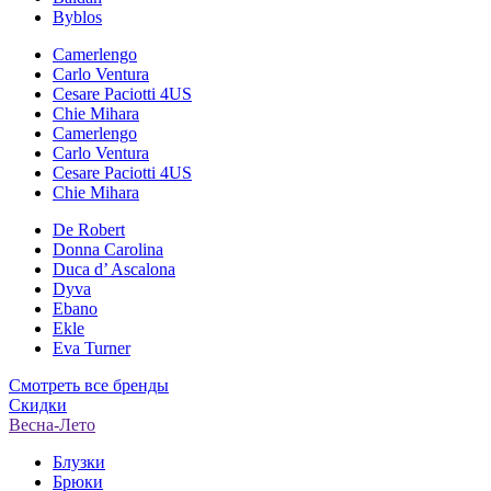
Byblos
Camerlengo
Carlo Ventura
Cesare Paciotti 4US
Chie Mihara
Camerlengo
Carlo Ventura
Cesare Paciotti 4US
Chie Mihara
De Robert
Donna Carolina
Duca d’ Ascalona
Dyva
Ebano
Ekle
Eva Turner
Смотреть все бренды
Скидки
Весна-Лето
Блузки
Брюки