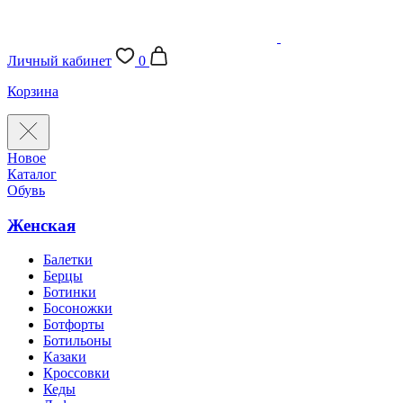
Личный кабинет
0
Корзина
Новое
Каталог
Обувь
Женская
Балетки
Берцы
Ботинки
Босоножки
Ботфорты
Ботильоны
Казаки
Кроссовки
Кеды