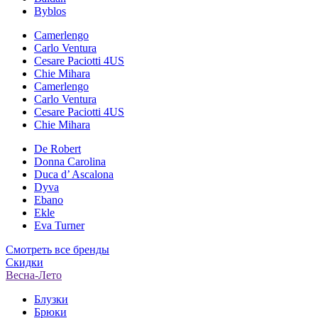
Byblos
Camerlengo
Carlo Ventura
Cesare Paciotti 4US
Chie Mihara
Camerlengo
Carlo Ventura
Cesare Paciotti 4US
Chie Mihara
De Robert
Donna Carolina
Duca d’ Ascalona
Dyva
Ebano
Ekle
Eva Turner
Смотреть все бренды
Скидки
Весна-Лето
Блузки
Брюки