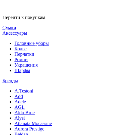
Перейти к покупкам
Сумки
Аксессуары
Головные уборы
Колье
Перчатки
Ремни
Украшения
Шарфы
Бренды
A.Testoni
Add
Adele
AGL
Aldo Brue
Alysi
Atlanata Mocassine
Aurora Prestige
Baldan