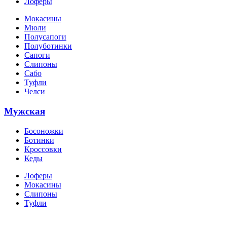
Лоферы
Мокасины
Мюли
Полусапоги
Полуботинки
Сапоги
Слипоны
Сабо
Туфли
Челси
Мужская
Босоножки
Ботинки
Кроссовки
Кеды
Лоферы
Мокасины
Слипоны
Туфли