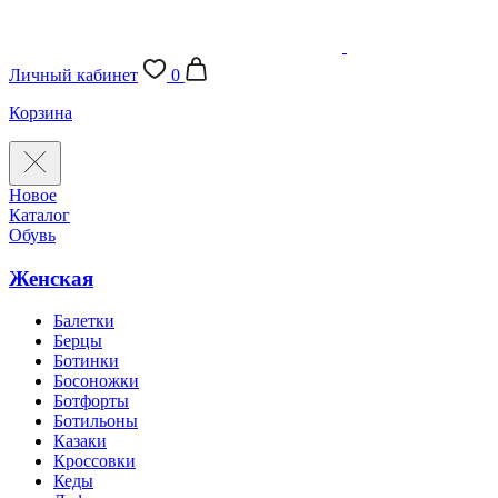
Личный кабинет
0
Корзина
Новое
Каталог
Обувь
Женская
Балетки
Берцы
Ботинки
Босоножки
Ботфорты
Ботильоны
Казаки
Кроссовки
Кеды