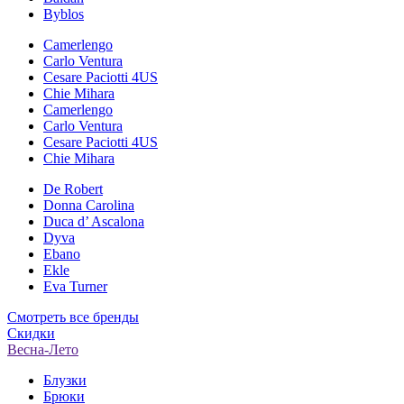
Byblos
Camerlengo
Carlo Ventura
Cesare Paciotti 4US
Chie Mihara
Camerlengo
Carlo Ventura
Cesare Paciotti 4US
Chie Mihara
De Robert
Donna Carolina
Duca d’ Ascalona
Dyva
Ebano
Ekle
Eva Turner
Смотреть все бренды
Скидки
Весна-Лето
Блузки
Брюки