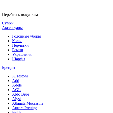
Перейти к покупкам
Сумки
Аксессуары
Головные уборы
Колье
Перчатки
Ремни
Украшения
Шарфы
Бренды
A.Testoni
Add
Adele
AGL
Aldo Brue
Alysi
Atlanata Mocassine
Aurora Prestige
Baldan