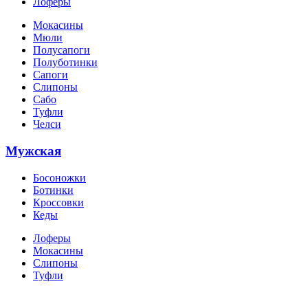
Лоферы
Мокасины
Мюли
Полусапоги
Полуботинки
Сапоги
Слипоны
Сабо
Туфли
Челси
Мужская
Босоножки
Ботинки
Кроссовки
Кеды
Лоферы
Мокасины
Слипоны
Туфли