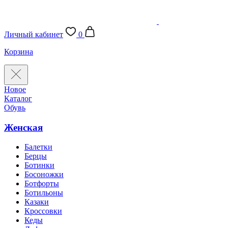
Личный кабинет
0
Корзина
Новое
Каталог
Обувь
Женская
Балетки
Берцы
Ботинки
Босоножки
Ботфорты
Ботильоны
Казаки
Кроссовки
Кеды