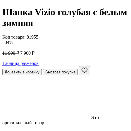
Шапка Vizio голубая c белым
зимняя
Код товара:
81955
–34%
Первоначальная
Текущая
11 900
₽
7 900
₽
цена
цена:
составляла
7
Таблица размеров
11
900 ₽.
Добавить в корзину
Быстрая покупка
900 ₽.
Это
оригинальный товар!