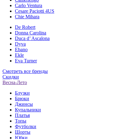
Carlo Ventura
Cesare Paciotti 4US
Chie Mihara
De Robert
Donna Carolina
Duca d’ Ascalona
Dyva
Ebano
Ekle
Eva Turner
Смотреть все бренды
Скидки
Весна-Лето
Блузки
Брюки
Джинсы
Купальники
Платья
Топы
Футболки
Шорты
Юбки