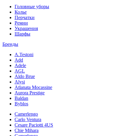
Головные уборы
Колье
Перчатки
Ремни
Украшения
Шарфы
Бренды
A.Testoni
Add
Adele
AGL
Aldo Brue
Alysi
Atlanata Mocassine
Aurora Prestige
Baldan
Byblos
Camerlengo
Carlo Ventura
Cesare Paciotti 4US
Chie Mihara
Camerlengo