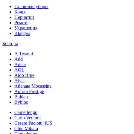
Головные уборы
Колье
Перчатки
Ремни
Украшения
Шарфы
Бренды
A.Testoni
Add
Adele
AGL
Aldo Brue
Alysi
Atlanata Mocassine
Aurora Prestige
Baldan
Byblos
Camerlengo
Carlo Ventura
Cesare Paciotti 4US
Chie Mihara
Camerlengo