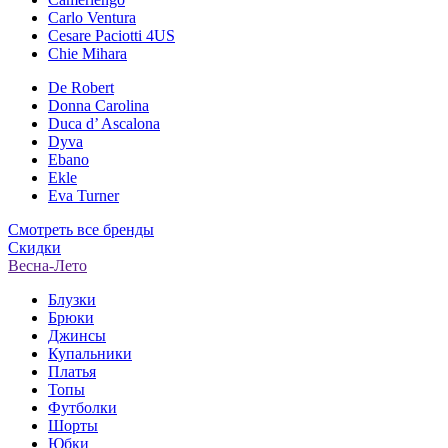
Carlo Ventura
Cesare Paciotti 4US
Chie Mihara
De Robert
Donna Carolina
Duca d’ Ascalona
Dyva
Ebano
Ekle
Eva Turner
Смотреть все бренды
Скидки
Весна-Лето
Блузки
Брюки
Джинсы
Купальники
Платья
Топы
Футболки
Шорты
Юбки