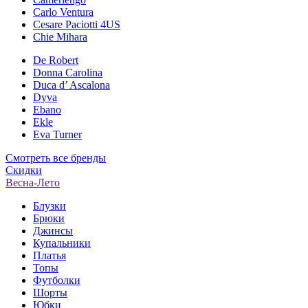
Carlo Ventura
Cesare Paciotti 4US
Chie Mihara
De Robert
Donna Carolina
Duca d’ Ascalona
Dyva
Ebano
Ekle
Eva Turner
Смотреть все бренды
Скидки
Весна-Лето
Блузки
Брюки
Джинсы
Купальники
Платья
Топы
Футболки
Шорты
Юбки