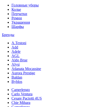
Головные уборы
Колье
Перчатки
Ремни
Украшения
Шарфы
Бренды
A.Testoni
Add
Adele
AGL
Aldo Brue
Alysi
Atlanata Mocassine
Aurora Prestige
Baldan
Byblos
Camerlengo
Carlo Ventura
Cesare Paciotti 4US
Chie Mihara
Camerlengo