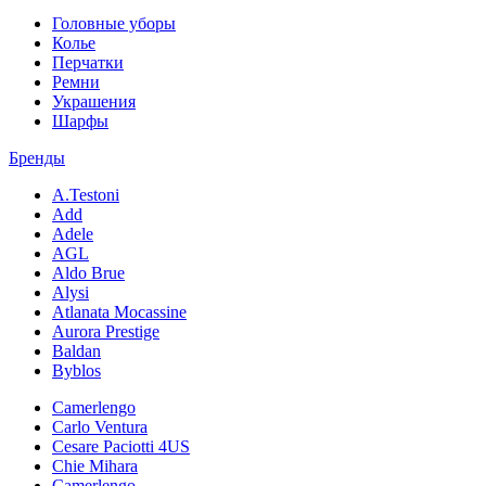
Головные уборы
Колье
Перчатки
Ремни
Украшения
Шарфы
Бренды
A.Testoni
Add
Adele
AGL
Aldo Brue
Alysi
Atlanata Mocassine
Aurora Prestige
Baldan
Byblos
Camerlengo
Carlo Ventura
Cesare Paciotti 4US
Chie Mihara
Camerlengo