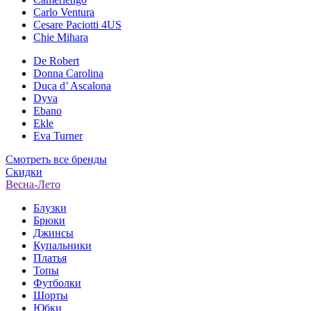
Carlo Ventura
Cesare Paciotti 4US
Chie Mihara
De Robert
Donna Carolina
Duca d’ Ascalona
Dyva
Ebano
Ekle
Eva Turner
Смотреть все бренды
Скидки
Весна-Лето
Блузки
Брюки
Джинсы
Купальники
Платья
Топы
Футболки
Шорты
Юбки