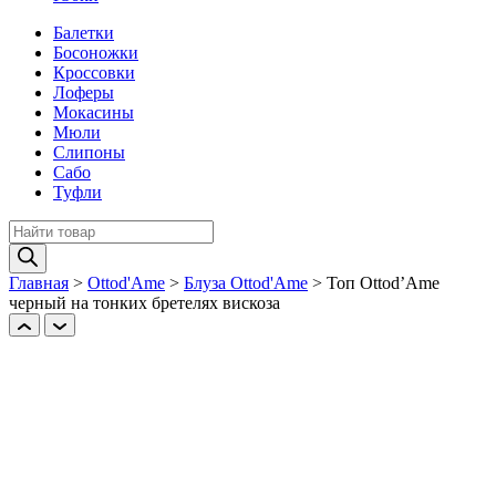
Балетки
Босоножки
Кроссовки
Лоферы
Мокасины
Мюли
Слипоны
Сабо
Туфли
Поиск
товаров
Главная
>
Ottod'Ame
>
Блуза Ottod'Ame
>
Топ Ottod’Ame
черный на тонких бретелях вискоза