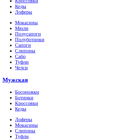
Кроссовки
Кеды
Лоферы
Мокасины
Мюли
Полусапоги
Полуботинки
Сапоги
Слипоны
Сабо
Туфли
Челси
Мужская
Босоножки
Ботинки
Кроссовки
Кеды
Лоферы
Мокасины
Слипоны
Туфли