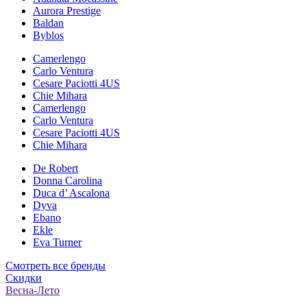
Aurora Prestige
Baldan
Byblos
Camerlengo
Carlo Ventura
Cesare Paciotti 4US
Chie Mihara
Camerlengo
Carlo Ventura
Cesare Paciotti 4US
Chie Mihara
De Robert
Donna Carolina
Duca d’ Ascalona
Dyva
Ebano
Ekle
Eva Turner
Смотреть все бренды
Скидки
Весна-Лето