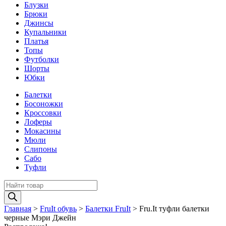
Блузки
Брюки
Джинсы
Купальники
Платья
Топы
Футболки
Шорты
Юбки
Балетки
Босоножки
Кроссовки
Лоферы
Мокасины
Мюли
Слипоны
Сабо
Туфли
Поиск
товаров
Главная
>
FruIt обувь
>
Балетки FruIt
>
Fru.It туфли балетки
черные Mэри Джейн