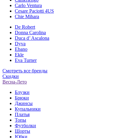
Carlo Ventura
Cesare Paciotti 4US
Chie Mihara
De Robert
Donna Carolina
Duca d’ Ascalona
Dyva
Ebano
Ekle
Eva Turner
Смотреть все бренды
Скидки
Весна-Лето
Блузки
Брюки
Джинсы
Купальники
Платья
Топы
Футболки
Шорты
Юбки