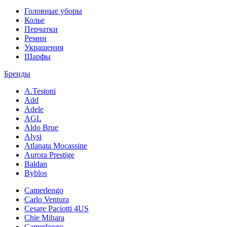
Головные уборы
Колье
Перчатки
Ремни
Украшения
Шарфы
Бренды
A.Testoni
Add
Adele
AGL
Aldo Brue
Alysi
Atlanata Mocassine
Aurora Prestige
Baldan
Byblos
Camerlengo
Carlo Ventura
Cesare Paciotti 4US
Chie Mihara
Camerlengo