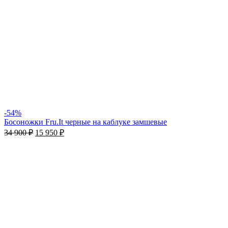
-54%
Босоножки Fru.It черные на каблуке замшевые
34 900
₽
15 950
₽