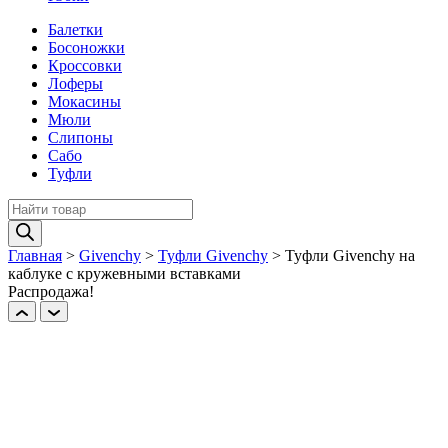
Балетки
Босоножки
Кроссовки
Лоферы
Мокасины
Мюли
Слипоны
Сабо
Туфли
Поиск
товаров
Главная
>
Givenchy
>
Туфли Givenchy
>
Туфли Givenchy на
каблуке c кружевными вставками
Распродажа!