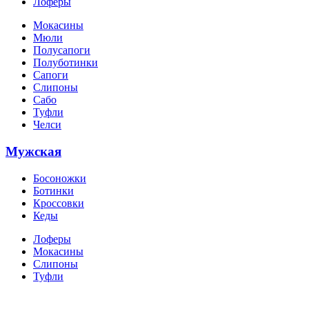
Лоферы
Мокасины
Мюли
Полусапоги
Полуботинки
Сапоги
Слипоны
Сабо
Туфли
Челси
Мужская
Босоножки
Ботинки
Кроссовки
Кеды
Лоферы
Мокасины
Слипоны
Туфли