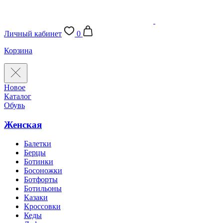
Личный кабинет
0
Корзина
Новое
Каталог
Обувь
Женская
Балетки
Берцы
Ботинки
Босоножки
Ботфорты
Ботильоны
Казаки
Кроссовки
Кеды