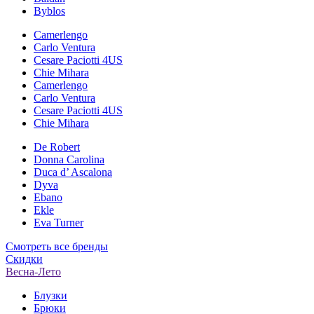
Byblos
Camerlengo
Carlo Ventura
Cesare Paciotti 4US
Chie Mihara
Camerlengo
Carlo Ventura
Cesare Paciotti 4US
Chie Mihara
De Robert
Donna Carolina
Duca d’ Ascalona
Dyva
Ebano
Ekle
Eva Turner
Смотреть все бренды
Скидки
Весна-Лето
Блузки
Брюки