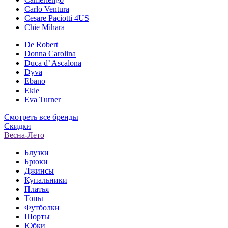
Carlo Ventura
Cesare Paciotti 4US
Chie Mihara
De Robert
Donna Carolina
Duca d’ Ascalona
Dyva
Ebano
Ekle
Eva Turner
Смотреть все бренды
Скидки
Весна-Лето
Блузки
Брюки
Джинсы
Купальники
Платья
Топы
Футболки
Шорты
Юбки