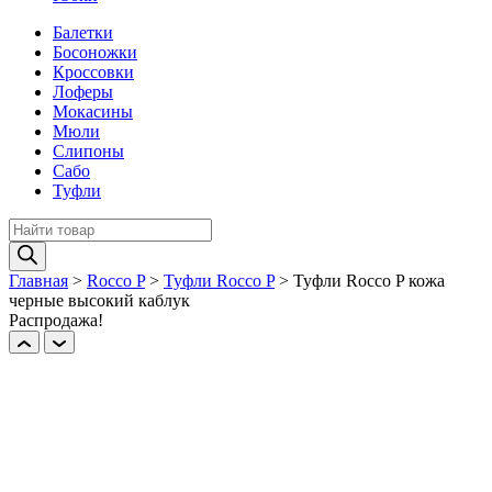
Балетки
Босоножки
Кроссовки
Лоферы
Мокасины
Мюли
Слипоны
Сабо
Туфли
Поиск
товаров
Главная
>
Rocco P
>
Туфли Rocco P
>
Туфли Rocco P кожа
черные выcокий каблук
Распродажа!