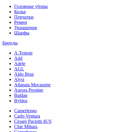
Головные уборы
Колье
Перчатки
Ремни
Украшения
Шарфы
Бренды
A.Testoni
Add
Adele
AGL
Aldo Brue
Alysi
Atlanata Mocassine
Aurora Prestige
Baldan
Byblos
Camerlengo
Carlo Ventura
Cesare Paciotti 4US
Chie Mihara
Camerlengo