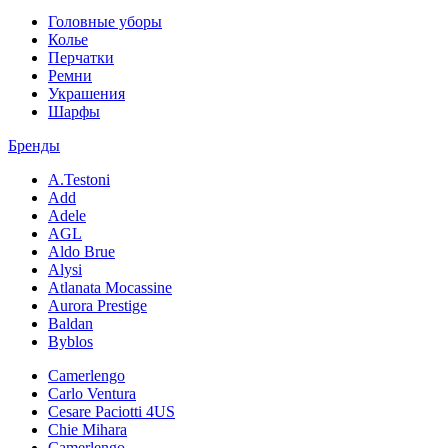
Головные уборы
Колье
Перчатки
Ремни
Украшения
Шарфы
Бренды
A.Testoni
Add
Adele
AGL
Aldo Brue
Alysi
Atlanata Mocassine
Aurora Prestige
Baldan
Byblos
Camerlengo
Carlo Ventura
Cesare Paciotti 4US
Chie Mihara
Camerlengo