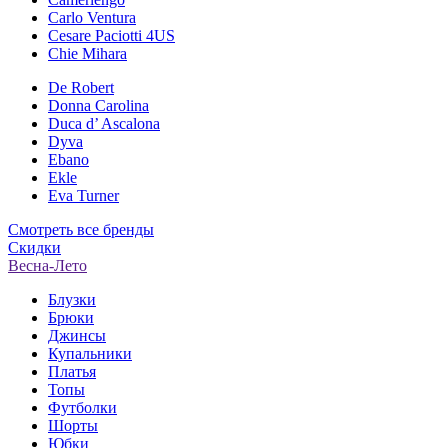
Carlo Ventura
Cesare Paciotti 4US
Chie Mihara
De Robert
Donna Carolina
Duca d’ Ascalona
Dyva
Ebano
Ekle
Eva Turner
Смотреть все бренды
Скидки
Весна-Лето
Блузки
Брюки
Джинсы
Купальники
Платья
Топы
Футболки
Шорты
Юбки