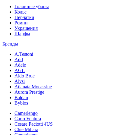
Головные уборы
Колье
Перчатки
Ремни
Украшения
Шарфы
Бренды
A.Testoni
Add
Adele
AGL
Aldo Brue
Alysi
Atlanata Mocassine
Aurora Prestige
Baldan
Byblos
Camerlengo
Carlo Ventura
Cesare Paciotti 4US
Chie Mihara
Camerlengo