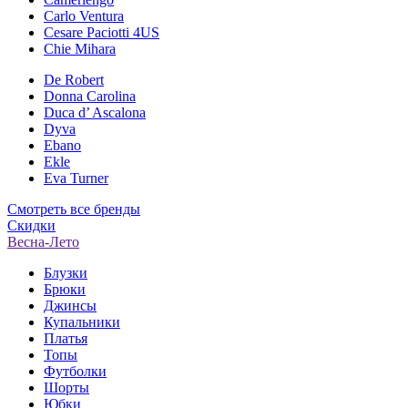
Carlo Ventura
Cesare Paciotti 4US
Chie Mihara
De Robert
Donna Carolina
Duca d’ Ascalona
Dyva
Ebano
Ekle
Eva Turner
Смотреть все бренды
Скидки
Весна-Лето
Блузки
Брюки
Джинсы
Купальники
Платья
Топы
Футболки
Шорты
Юбки