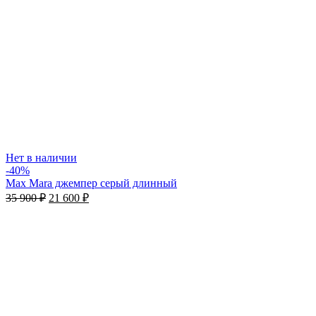
Нет в наличии
-40%
Max Mara джемпер серый длинный
35 900
₽
21 600
₽