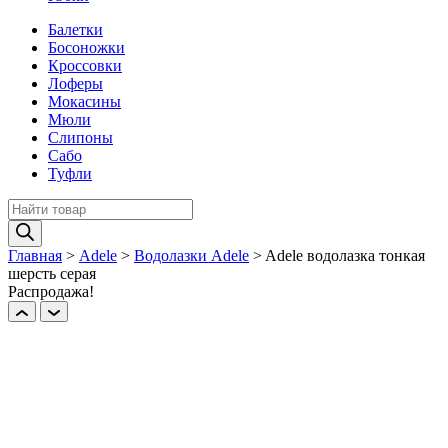
Балетки
Босоножки
Кроссовки
Лоферы
Мокасины
Мюли
Слипоны
Сабо
Туфли
Поиск
товаров
Главная
>
Adele
>
Водолазки Adele
>
Adelе водолазка тонкая
шерсть серая
Распродажа!