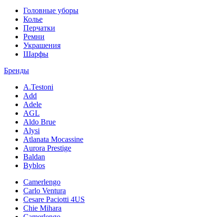
Головные уборы
Колье
Перчатки
Ремни
Украшения
Шарфы
Бренды
A.Testoni
Add
Adele
AGL
Aldo Brue
Alysi
Atlanata Mocassine
Aurora Prestige
Baldan
Byblos
Camerlengo
Carlo Ventura
Cesare Paciotti 4US
Chie Mihara
Camerlengo