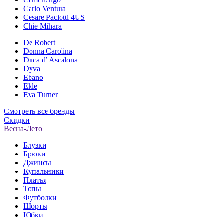
Carlo Ventura
Cesare Paciotti 4US
Chie Mihara
De Robert
Donna Carolina
Duca d’ Ascalona
Dyva
Ebano
Ekle
Eva Turner
Смотреть все бренды
Скидки
Весна-Лето
Блузки
Брюки
Джинсы
Купальники
Платья
Топы
Футболки
Шорты
Юбки