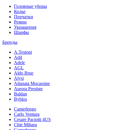
Головные уборы
Колье
Перчатки
Ремни
Украшения
Шарфы
Бренды
A.Testoni
Add
Adele
AGL
Aldo Brue
Alysi
Atlanata Mocassine
Aurora Prestige
Baldan
Byblos
Camerlengo
Carlo Ventura
Cesare Paciotti 4US
Chie Mihara
Camerlengo