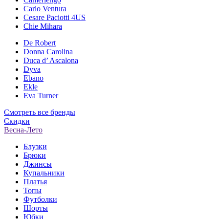
Carlo Ventura
Cesare Paciotti 4US
Chie Mihara
De Robert
Donna Carolina
Duca d’ Ascalona
Dyva
Ebano
Ekle
Eva Turner
Смотреть все бренды
Скидки
Весна-Лето
Блузки
Брюки
Джинсы
Купальники
Платья
Топы
Футболки
Шорты
Юбки