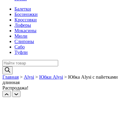
Балетки
Босоножки
Кроссовки
Лоферы
Мокасины
Мюли
Слипоны
Сабо
Туфли
Поиск
товаров
Главная
>
Alysi
>
Юбки Alysi
>
Юбка Alysi с пайетками
длинная
Распродажа!