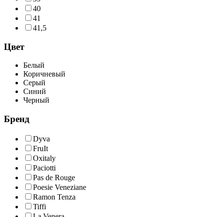
40
41
41,5
Цвет
Белый
Коричневый
Серый
Синий
Черный
Бренд
Dyva
FruIt
Oxitaly
Paciotti
Pas de Rouge
Poesie Veneziane
Ramon Tenza
Tiffi
La Venera