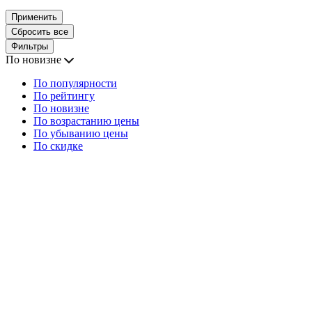
Применить
Сбросить все
Фильтры
По новизне
По популярности
По рейтингу
По новизне
По возрастанию цены
По убыванию цены
По скидке