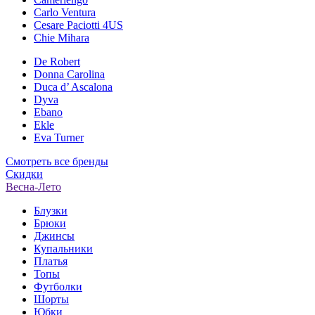
Carlo Ventura
Cesare Paciotti 4US
Chie Mihara
De Robert
Donna Carolina
Duca d’ Ascalona
Dyva
Ebano
Ekle
Eva Turner
Смотреть все бренды
Скидки
Весна-Лето
Блузки
Брюки
Джинсы
Купальники
Платья
Топы
Футболки
Шорты
Юбки