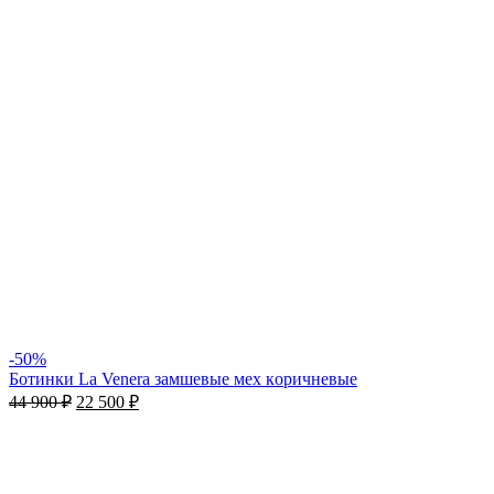
-50%
Ботинки La Venera замшевые мех кoричневые
44 900
₽
22 500
₽