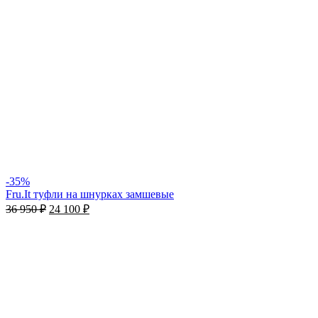
-35%
Fru.It туфли на шнурках замшевые
36 950
₽
24 100
₽