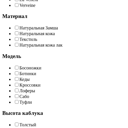
Verveine
Материал
Натуральная Замша
Натуральная кожа
Текстиль
Натуральная кожа лак
Модель
Босоножки
Ботинки
Кеды
Кроссовки
Лоферы
Сабо
Туфли
Высота каблука
Толстый