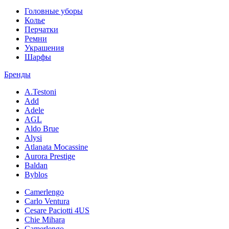
Головные уборы
Колье
Перчатки
Ремни
Украшения
Шарфы
Бренды
A.Testoni
Add
Adele
AGL
Aldo Brue
Alysi
Atlanata Mocassine
Aurora Prestige
Baldan
Byblos
Camerlengo
Carlo Ventura
Cesare Paciotti 4US
Chie Mihara
Camerlengo