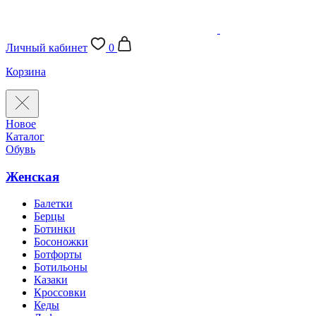
Личный кабинет
0
Корзина
Новое
Каталог
Обувь
Женская
Балетки
Берцы
Ботинки
Босоножки
Ботфорты
Ботильоны
Казаки
Кроссовки
Кеды