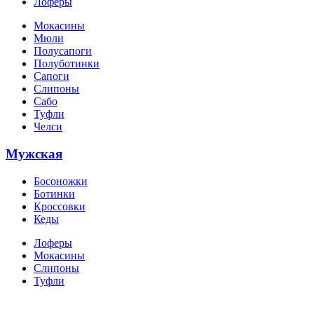
Лоферы
Мокасины
Мюли
Полусапоги
Полуботинки
Сапоги
Слипоны
Сабо
Туфли
Челси
Мужская
Босоножки
Ботинки
Кроссовки
Кеды
Лоферы
Мокасины
Слипоны
Туфли