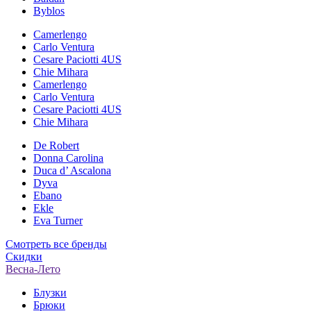
Byblos
Camerlengo
Carlo Ventura
Cesare Paciotti 4US
Chie Mihara
Camerlengo
Carlo Ventura
Cesare Paciotti 4US
Chie Mihara
De Robert
Donna Carolina
Duca d’ Ascalona
Dyva
Ebano
Ekle
Eva Turner
Смотреть все бренды
Скидки
Весна-Лето
Блузки
Брюки