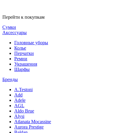
Перейти к покупкам
Сумки
Аксессуары
Головные уборы
Колье
Перчатки
Ремни
Украшения
Шарфы
Бренды
A.Testoni
Add
Adele
AGL
Aldo Brue
Alysi
Atlanata Mocassine
Aurora Prestige
Baldan