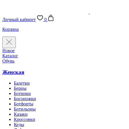
Личный кабинет
0
Корзина
Новое
Каталог
Обувь
Женская
Балетки
Берцы
Ботинки
Босоножки
Ботфорты
Ботильоны
Казаки
Кроссовки
Кеды