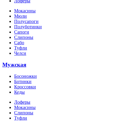
Лоферы
Мокасины
Мюли
Полусапоги
Полуботинки
Сапоги
Слипоны
Сабо
Туфли
Челси
Мужская
Босоножки
Ботинки
Кроссовки
Кеды
Лоферы
Мокасины
Слипоны
Туфли