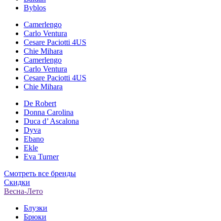
Byblos
Camerlengo
Carlo Ventura
Cesare Paciotti 4US
Chie Mihara
Camerlengo
Carlo Ventura
Cesare Paciotti 4US
Chie Mihara
De Robert
Donna Carolina
Duca d’ Ascalona
Dyva
Ebano
Ekle
Eva Turner
Смотреть все бренды
Скидки
Весна-Лето
Блузки
Брюки