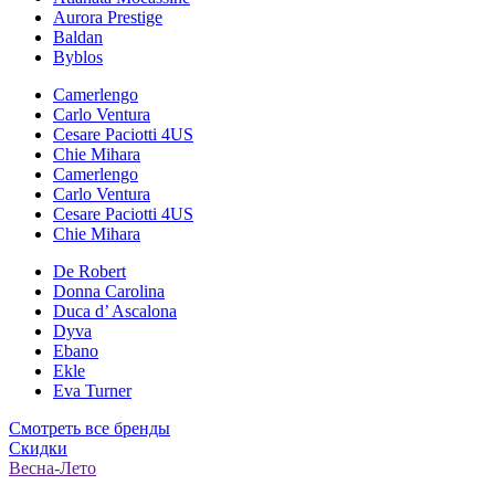
Aurora Prestige
Baldan
Byblos
Camerlengo
Carlo Ventura
Cesare Paciotti 4US
Chie Mihara
Camerlengo
Carlo Ventura
Cesare Paciotti 4US
Chie Mihara
De Robert
Donna Carolina
Duca d’ Ascalona
Dyva
Ebano
Ekle
Eva Turner
Смотреть все бренды
Скидки
Весна-Лето