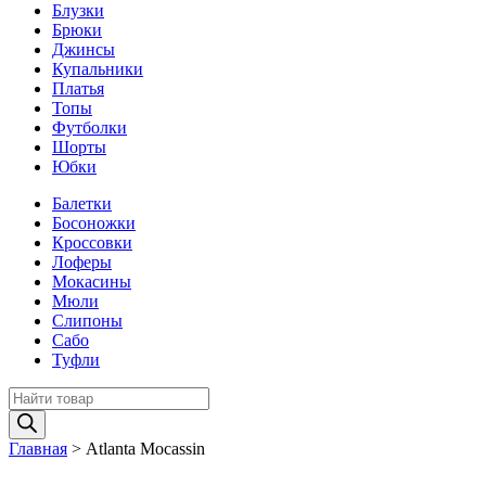
Блузки
Брюки
Джинсы
Купальники
Платья
Топы
Футболки
Шорты
Юбки
Балетки
Босоножки
Кроссовки
Лоферы
Мокасины
Мюли
Слипоны
Сабо
Туфли
Поиск
товаров
Главная
>
Atlanta Mocassin