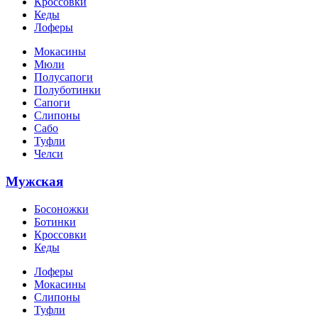
Кроссовки
Кеды
Лоферы
Мокасины
Мюли
Полусапоги
Полуботинки
Сапоги
Слипоны
Сабо
Туфли
Челси
Мужская
Босоножки
Ботинки
Кроссовки
Кеды
Лоферы
Мокасины
Слипоны
Туфли