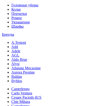
Головные уборы
Колье
Перчатки
Ремни
Украшения
Шарфы
Бренды
A.Testoni
Add
Adele
AGL
Aldo Brue
Alysi
Atlanata Mocassine
Aurora Prestige
Baldan
Byblos
Camerlengo
Carlo Ventura
Cesare Paciotti 4US
Chie Mihara
Camerlengo