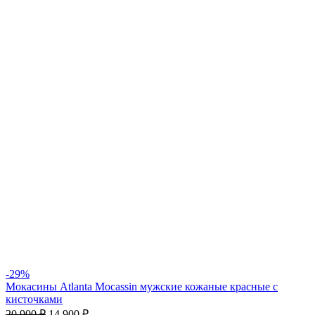
-29%
Мокасины Atlanta Mocassin мужские кожаные красные с
кисточками
20 900
₽
14 900
₽