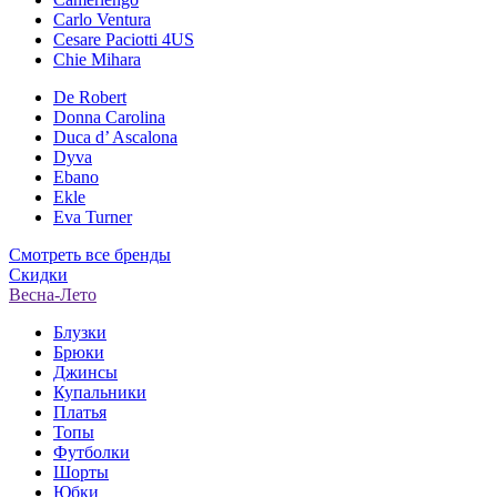
Carlo Ventura
Cesare Paciotti 4US
Chie Mihara
De Robert
Donna Carolina
Duca d’ Ascalona
Dyva
Ebano
Ekle
Eva Turner
Смотреть все бренды
Скидки
Весна-Лето
Блузки
Брюки
Джинсы
Купальники
Платья
Топы
Футболки
Шорты
Юбки