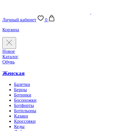
Личный кабинет
0
Корзина
Новое
Каталог
Обувь
Женская
Балетки
Берцы
Ботинки
Босоножки
Ботфорты
Ботильоны
Казаки
Кроссовки
Кеды