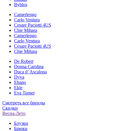
Byblos
Camerlengo
Carlo Ventura
Cesare Paciotti 4US
Chie Mihara
Camerlengo
Carlo Ventura
Cesare Paciotti 4US
Chie Mihara
De Robert
Donna Carolina
Duca d’ Ascalona
Dyva
Ebano
Ekle
Eva Turner
Смотреть все бренды
Скидки
Весна-Лето
Блузки
Брюки