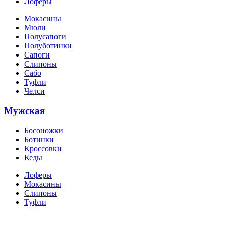
Лоферы
Мокасины
Мюли
Полусапоги
Полуботинки
Сапоги
Слипоны
Сабо
Туфли
Челси
Мужская
Босоножки
Ботинки
Кроссовки
Кеды
Лоферы
Мокасины
Слипоны
Туфли