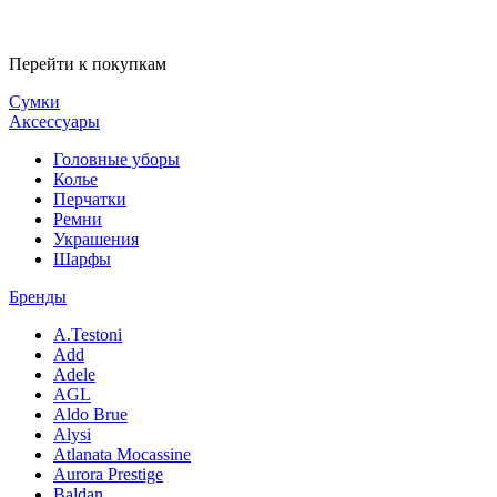
Перейти к покупкам
Сумки
Аксессуары
Головные уборы
Колье
Перчатки
Ремни
Украшения
Шарфы
Бренды
A.Testoni
Add
Adele
AGL
Aldo Brue
Alysi
Atlanata Mocassine
Aurora Prestige
Baldan