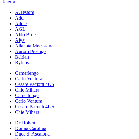
Бренды
A.Testoni
Add
Adele
AGL
Aldo Brue
Alysi
Atlanata Mocassine
Aurora Prestige
Baldan
Byblos
Camerlengo
Carlo Ventura
Cesare Paciotti 4US
Chie Mihara
Camerlengo
Carlo Ventura
Cesare Paciotti 4US
Chie Mihara
De Robert
Donna Carolina
Duca d’ Ascalona