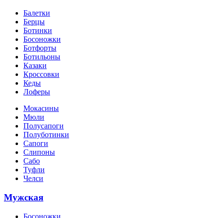
Балетки
Берцы
Ботинки
Босоножки
Ботфорты
Ботильоны
Казаки
Кроссовки
Кеды
Лоферы
Мокасины
Мюли
Полусапоги
Полуботинки
Сапоги
Слипоны
Сабо
Туфли
Челси
Мужская
Босоножки