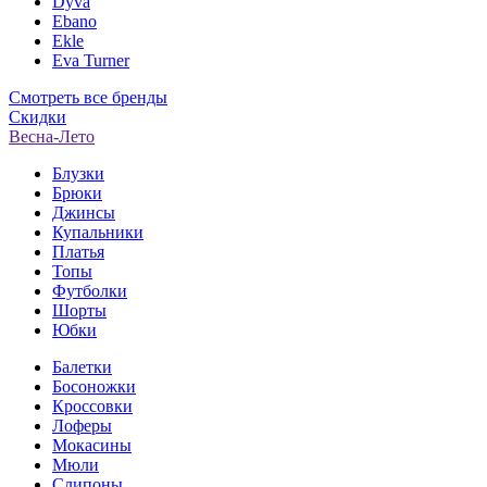
Dyva
Ebano
Ekle
Eva Turner
Смотреть все бренды
Скидки
Весна-Лето
Блузки
Брюки
Джинсы
Купальники
Платья
Топы
Футболки
Шорты
Юбки
Балетки
Босоножки
Кроссовки
Лоферы
Мокасины
Мюли
Слипоны