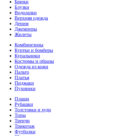
Брюки
Блузки
Водолазки
Верхняя одежда
Деним
Джемперы
Жилеты
Комбинезоны
Куртки и бомберы
Купальники
Костюмы и образы
Одежда из кожи
Пальто
Платья
Пиджаки
Пуховики
Плащи
Рубашки
Толстовки и худи
Топы
Тренчи
Трикотаж
Футболки