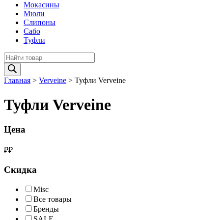
Мокасины
Мюли
Слипоны
Сабо
Туфли
Поиск
товаров
Главная
>
Verveine
>
Туфли Verveine
Туфли Verveine
Цена
₽
₽
Скидка
Misc
Все товары
Бренды
SALE