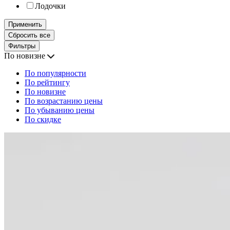
Лодочки
Применить
Сбросить все
Фильтры
По новизне
По популярности
По рейтингу
По новизне
По возрастанию цены
По убыванию цены
По скидке