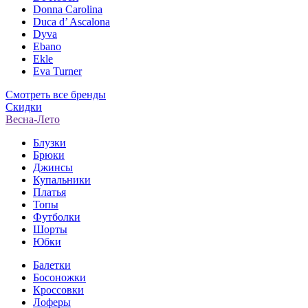
Donna Carolina
Duca d’ Ascalona
Dyva
Ebano
Ekle
Eva Turner
Смотреть все бренды
Скидки
Весна-Лето
Блузки
Брюки
Джинсы
Купальники
Платья
Топы
Футболки
Шорты
Юбки
Балетки
Босоножки
Кроссовки
Лоферы