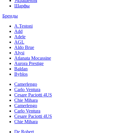
Украшения
Шарфы
Бренды
A.Testoni
Add
Adele
AGL
Aldo Brue
Alysi
Atlanata Mocassine
Aurora Prestige
Baldan
Byblos
Camerlengo
Carlo Ventura
Cesare Paciotti 4US
Chie Mihara
Camerlengo
Carlo Ventura
Cesare Paciotti 4US
Chie Mihara
De Robert