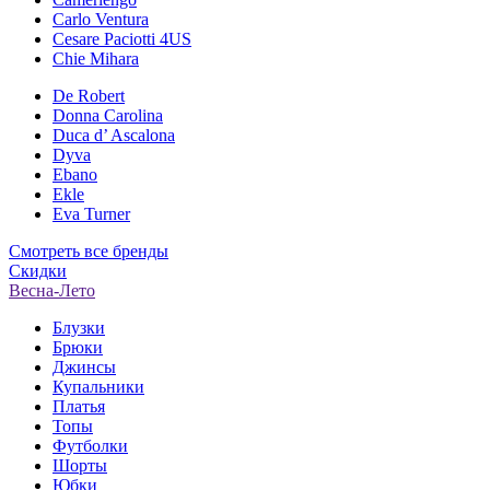
Carlo Ventura
Cesare Paciotti 4US
Chie Mihara
De Robert
Donna Carolina
Duca d’ Ascalona
Dyva
Ebano
Ekle
Eva Turner
Смотреть все бренды
Скидки
Весна-Лето
Блузки
Брюки
Джинсы
Купальники
Платья
Топы
Футболки
Шорты
Юбки