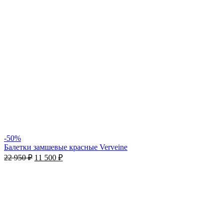
-50%
Балетки замшевые красные Verveine
22 950
₽
11 500
₽