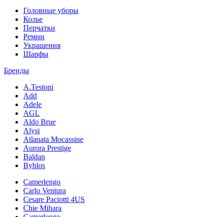
Головные уборы
Колье
Перчатки
Ремни
Украшения
Шарфы
Бренды
A.Testoni
Add
Adele
AGL
Aldo Brue
Alysi
Atlanata Mocassine
Aurora Prestige
Baldan
Byblos
Camerlengo
Carlo Ventura
Cesare Paciotti 4US
Chie Mihara
Camerlengo