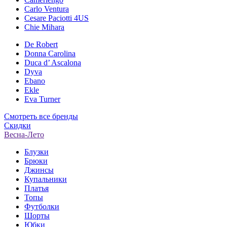
Carlo Ventura
Cesare Paciotti 4US
Chie Mihara
De Robert
Donna Carolina
Duca d’ Ascalona
Dyva
Ebano
Ekle
Eva Turner
Смотреть все бренды
Скидки
Весна-Лето
Блузки
Брюки
Джинсы
Купальники
Платья
Топы
Футболки
Шорты
Юбки