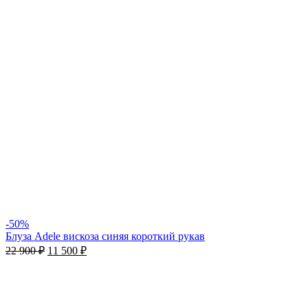
-50%
Блуза Adele вискоза синяя короткий рукав
22 900
₽
11 500
₽