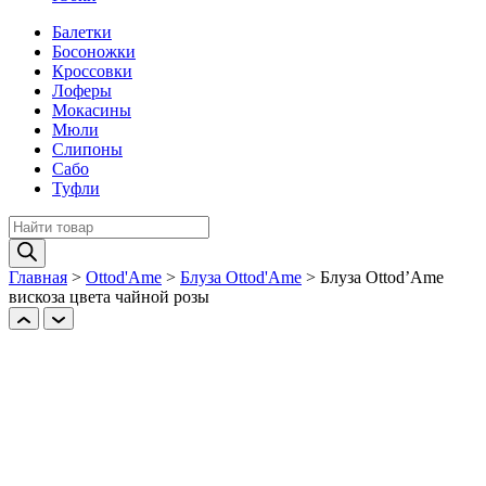
Балетки
Босоножки
Кроссовки
Лоферы
Мокасины
Мюли
Слипоны
Сабо
Туфли
Поиск
товаров
Главная
>
Ottod'Ame
>
Блуза Ottod'Ame
>
Блуза Ottod’Ame
вискоза цвета чайной розы