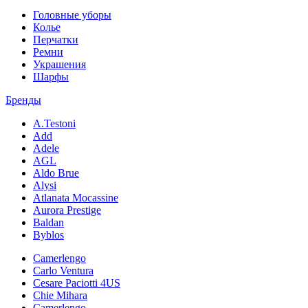
Головные уборы
Колье
Перчатки
Ремни
Украшения
Шарфы
Бренды
A.Testoni
Add
Adele
AGL
Aldo Brue
Alysi
Atlanata Mocassine
Aurora Prestige
Baldan
Byblos
Camerlengo
Carlo Ventura
Cesare Paciotti 4US
Chie Mihara
Camerlengo