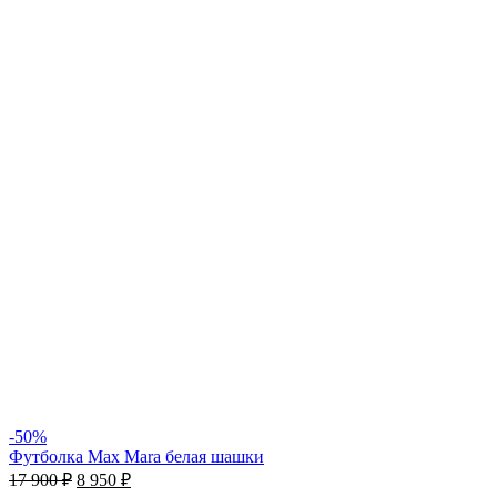
-50%
Футболка Max Mara белая шашки
17 900
₽
8 950
₽