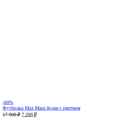
-60%
Футболка Max Mara белая с цветком
17 900
₽
7 200
₽