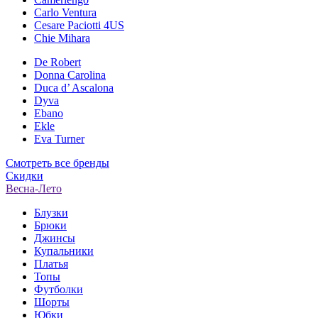
Carlo Ventura
Cesare Paciotti 4US
Chie Mihara
De Robert
Donna Carolina
Duca d’ Ascalona
Dyva
Ebano
Ekle
Eva Turner
Смотреть все бренды
Скидки
Весна-Лето
Блузки
Брюки
Джинсы
Купальники
Платья
Топы
Футболки
Шорты
Юбки