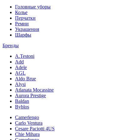
Головные уборы
Колье
Перчатки
Ремни
Украшения
Шарфы
Бренды
A.Testoni
Add
Adele
AGL
Aldo Brue
Alysi
Atlanata Mocassine
Aurora Prestige
Baldan
Byblos
Camerlengo
Carlo Ventura
Cesare Paciotti 4US
Chie Mihara
Camerlengo