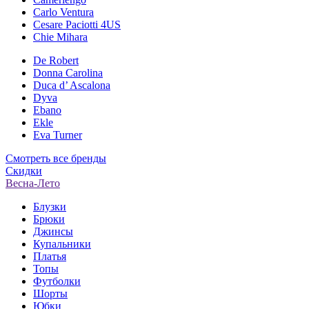
Carlo Ventura
Cesare Paciotti 4US
Chie Mihara
De Robert
Donna Carolina
Duca d’ Ascalona
Dyva
Ebano
Ekle
Eva Turner
Смотреть все бренды
Скидки
Весна-Лето
Блузки
Брюки
Джинсы
Купальники
Платья
Топы
Футболки
Шорты
Юбки