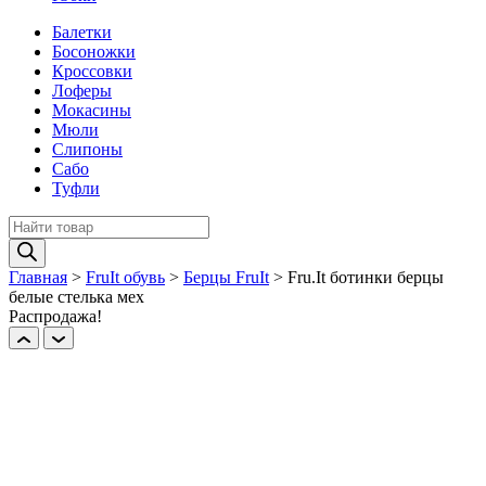
Балетки
Босоножки
Кроссовки
Лоферы
Мокасины
Мюли
Слипоны
Сабо
Туфли
Поиск
товаров
Главная
>
FruIt обувь
>
Берцы FruIt
>
Fru.It ботинки берцы
белые стелька мех
Распродажа!