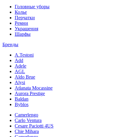
Головные уборы
Колье
Перчатки
Ремни
Украшения
Шарфы
Бренды
A.Testoni
Add
Adele
AGL
Aldo Brue
Alysi
Atlanata Mocassine
Aurora Prestige
Baldan
Byblos
Camerlengo
Carlo Ventura
Cesare Paciotti 4US
Chie Mihara
Camerlengo