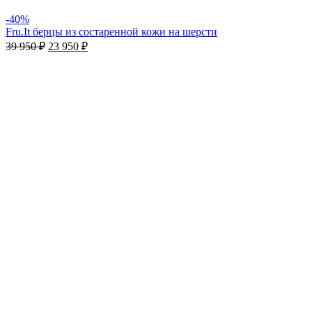
-40%
Fru.It берцы из состаренной кожи на шерсти
39 950
₽
23 950
₽