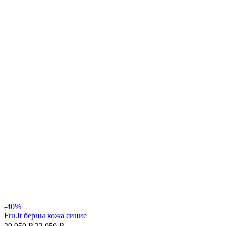
-40%
Fru.It берцы кожа синие