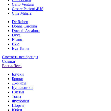
Carlo Ventura
Cesare Paciotti 4US
Chie Mihara
De Robert
Donna Carolina
Duca d’ Ascalona
Dyva
Ebano
Ekle
Eva Turner
Смотреть все бренды
Скидки
Весна-Лето
Блузки
Брюки
Джинсы
Купальники
Платья
Топы
Футболки
Шорты
Юбки