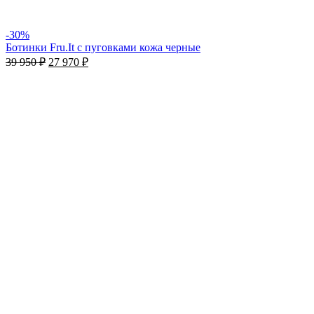
-30%
Ботинки Fru.It c пуговками кожа черные
39 950
₽
27 970
₽