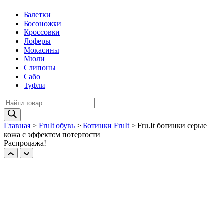
Балетки
Босоножки
Кроссовки
Лоферы
Мокасины
Мюли
Слипоны
Сабо
Туфли
Поиск
товаров
Главная
>
FruIt обувь
>
Ботинки FruIt
>
Fru.It ботинки серые
кожа с эффектом потертости
Распродажа!