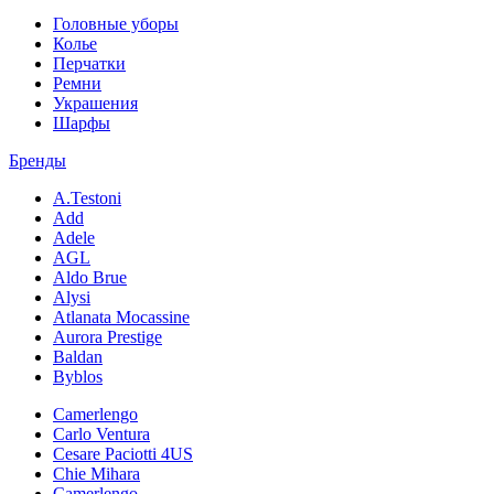
Головные уборы
Колье
Перчатки
Ремни
Украшения
Шарфы
Бренды
A.Testoni
Add
Adele
AGL
Aldo Brue
Alysi
Atlanata Mocassine
Aurora Prestige
Baldan
Byblos
Camerlengo
Carlo Ventura
Cesare Paciotti 4US
Chie Mihara
Camerlengo