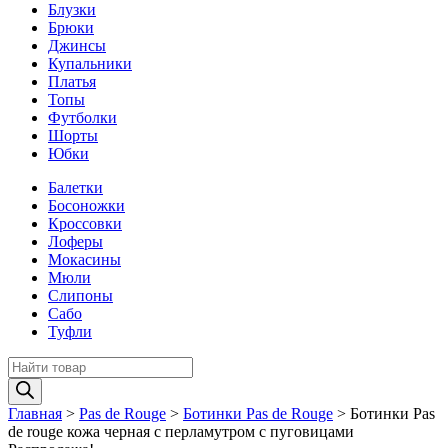
Блузки
Брюки
Джинсы
Купальники
Платья
Топы
Футболки
Шорты
Юбки
Балетки
Босоножки
Кроссовки
Лоферы
Мокасины
Мюли
Слипоны
Сабо
Туфли
Поиск
товаров
Главная
>
Pas de Rouge
>
Ботинки Pas de Rouge
>
Ботинки Pas
de rouge кожа черная с перламутром с пуговицами