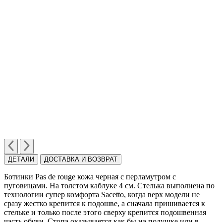
ДЕТАЛИ
ДОСТАВКА И ВОЗВРАТ
Ботинки Pas de rouge кожа черная с перламутром с
пуговицами. На толстом каблуке 4 см. Стелька выполнена по
технологии cупер комфорта Sacetto, когда верх модели не
сразу жестко крепится к подошве, а сначала пришивается к
стельке и только после этого сверху крепится подошвенная
часть обуви. Cтопа оказывается как бы на подушке или в