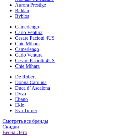
Aurora Prestige
Baldan
Byblos
Camerlengo
Carlo Ventura
Cesare Paciotti 4US
Chie Mihara
Camerlengo
Carlo Ventura
Cesare Paciotti 4US
Chie Mihara
De Robert
Donna Carolina
Duca d’ Ascalona
Dyva
Ebano
Ekle
Eva Turner
Смотреть все бренды
Скидки
Весна-Лето