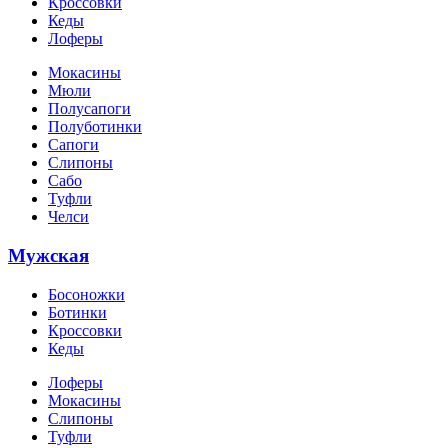
Кроссовки
Кеды
Лоферы
Мокасины
Мюли
Полусапоги
Полуботинки
Сапоги
Слипоны
Сабо
Туфли
Челси
Мужская
Босоножки
Ботинки
Кроссовки
Кеды
Лоферы
Мокасины
Слипоны
Туфли