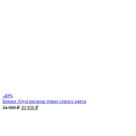
-40%
Брюки Alysi вискоза темно серого цвета
34 900
₽
20 950
₽