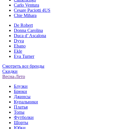
Carlo Ventura
Cesare Paciotti 4US
Chie Mihara
De Robert
Donna Carolina
Duca d’ Ascalona
Dyva
Ebano
Ekle
Eva Turner
Смотреть все бренды
Скидки
Весна-Лето
Блузки
Брюки
Джинсы
Купальники
Платья
Топы
Футболки
Шорты
Юбки