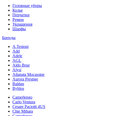
Головные уборы
Колье
Перчатки
Ремни
Украшения
Шарфы
Бренды
A.Testoni
Add
Adele
AGL
Aldo Brue
Alysi
Atlanata Mocassine
Aurora Prestige
Baldan
Byblos
Camerlengo
Carlo Ventura
Cesare Paciotti 4US
Chie Mihara
Camerlengo