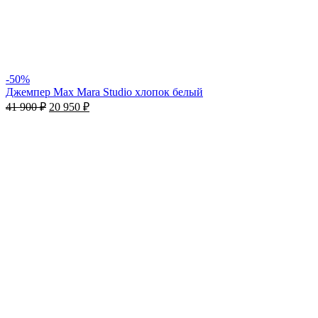
-50%
Джемпер Max Mara Studio хлoпoк белый
41 900
₽
20 950
₽