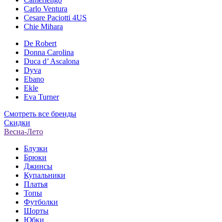
Carlo Ventura
Cesare Paciotti 4US
Chie Mihara
De Robert
Donna Carolina
Duca d’ Ascalona
Dyva
Ebano
Ekle
Eva Turner
Смотреть все бренды
Скидки
Весна-Лето
Блузки
Брюки
Джинсы
Купальники
Платья
Топы
Футболки
Шорты
Юбки