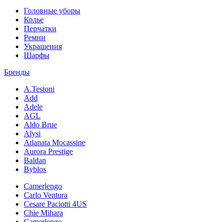
Головные уборы
Колье
Перчатки
Ремни
Украшения
Шарфы
Бренды
A.Testoni
Add
Adele
AGL
Aldo Brue
Alysi
Atlanata Mocassine
Aurora Prestige
Baldan
Byblos
Camerlengo
Carlo Ventura
Cesare Paciotti 4US
Chie Mihara
Camerlengo