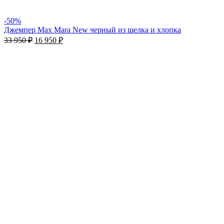
-50%
Джемпер Max Mara New черный из шелка и хлопка
33 950
₽
16 950
₽