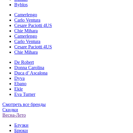
Byblos
Camerlengo
Carlo Ventura
Cesare Paciotti 4US
Chie Mihara
Camerlengo
Carlo Ventura
Cesare Paciotti 4US
Chie Mihara
De Robert
Donna Carolina
Duca d’ Ascalona
Dyva
Ebano
Ekle
Eva Turner
Смотреть все бренды
Скидки
Весна-Лето
Блузки
Брюки