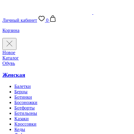
Личный кабинет
0
Корзина
Новое
Каталог
Обувь
Женская
Балетки
Берцы
Ботинки
Босоножки
Ботфорты
Ботильоны
Казаки
Кроссовки
Кеды