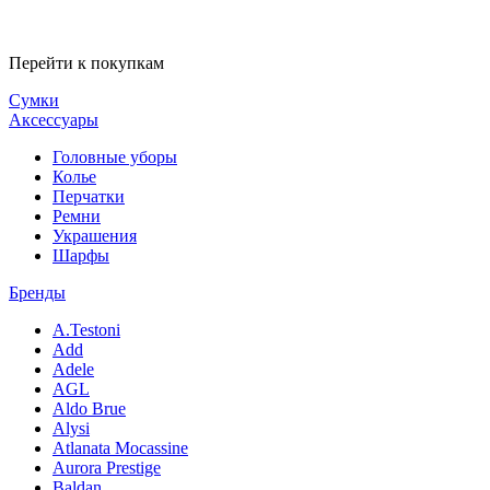
Перейти к покупкам
Сумки
Аксессуары
Головные уборы
Колье
Перчатки
Ремни
Украшения
Шарфы
Бренды
A.Testoni
Add
Adele
AGL
Aldo Brue
Alysi
Atlanata Mocassine
Aurora Prestige
Baldan