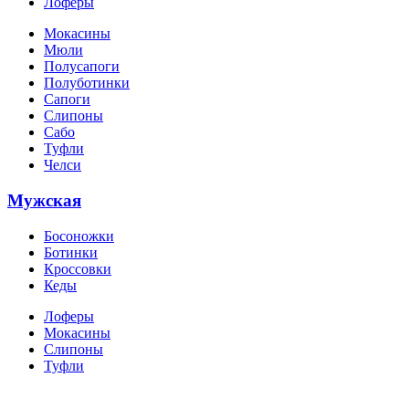
Лоферы
Мокасины
Мюли
Полусапоги
Полуботинки
Сапоги
Слипоны
Сабо
Туфли
Челси
Мужская
Босоножки
Ботинки
Кроссовки
Кеды
Лоферы
Мокасины
Слипоны
Туфли