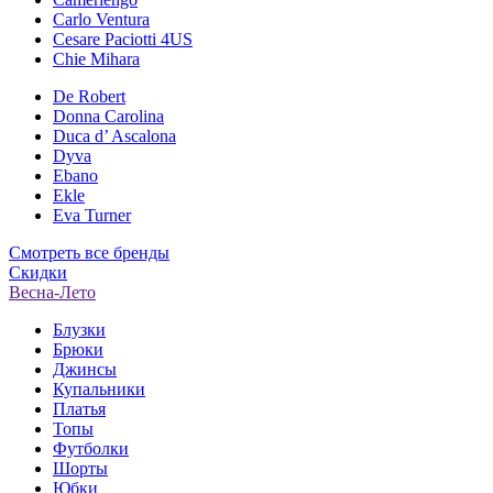
Carlo Ventura
Cesare Paciotti 4US
Chie Mihara
De Robert
Donna Carolina
Duca d’ Ascalona
Dyva
Ebano
Ekle
Eva Turner
Смотреть все бренды
Скидки
Весна-Лето
Блузки
Брюки
Джинсы
Купальники
Платья
Топы
Футболки
Шорты
Юбки