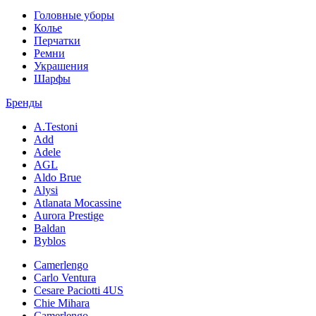
Головные уборы
Колье
Перчатки
Ремни
Украшения
Шарфы
Бренды
A.Testoni
Add
Adele
AGL
Aldo Brue
Alysi
Atlanata Mocassine
Aurora Prestige
Baldan
Byblos
Camerlengo
Carlo Ventura
Cesare Paciotti 4US
Chie Mihara
Camerlengo